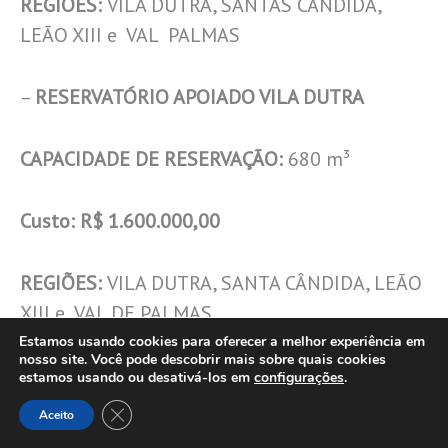
REGIÕES:
VILA DUTRA, SANTAS CÂNDIDA,
LEÃO XIII e VAL PALMAS
–
RESERVATÓRIO APOIADO VILA DUTRA
CAPACIDADE DE RESERVAÇÃO:
680 m³
Custo:
R$ 1.600.000,00
REGIÕES:
VILA DUTRA, SANTA CÂNDIDA, LEÃO
XIII e VAL DE PALMAS
Estamos usando cookies para oferecer a melhor experiência em
nosso site. Você pode descobrir mais sobre quais cookies
-R
ESERVATÓRIO APOIADO JD. IMPERIAL
estamos usando ou desativá-los em
configurações
.
Close GDPR Cookie Banner
Aceito
CAPACIDADE DE RESERVAÇÃO:
3500 m³