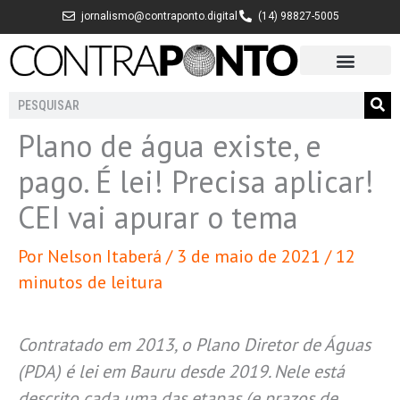
Ir
jornalismo@contraponto.digital
(14) 98827-5005
para
o
conteúdo
Pesquisar
Plano de água existe, e
pago. É lei! Precisa aplicar!
CEI vai apurar o tema
Por
Nelson Itaberá
/
3 de maio de 2021
/
12
minutos de leitura
Contratado em 2013, o Plano Diretor de Águas
(PDA) é lei em Bauru desde 2019. Nele está
descrito cada uma das etapas (e prazos de