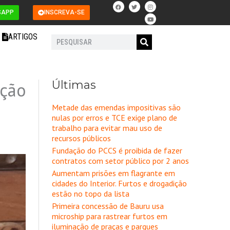
F
T
I
Y
a
w
n
o
SAPP
INSCREVA-SE
c
i
s
u
e
t
t
t
b
t
a
u
o
e
g
b
ARTIGOS
o
r
r
e
Pesquisar
k
a
m
Últimas
ação
Metade das emendas impositivas são
nulas por erros e TCE exige plano de
trabalho para evitar mau uso de
recursos públicos
Fundação do PCCS é proibida de fazer
contratos com setor público por 2 anos
Aumentam prisões em flagrante em
cidades do Interior. Furtos e drogadição
estão no topo da lista
Primeira concessão de Bauru usa
microship para rastrear furtos em
iluminação de praças e parques