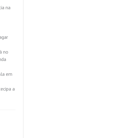
ia na
agar
á no
nda
ala em
ecipa a