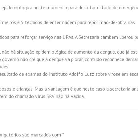
ção epidemiológica neste momento para decretar estado de emergênc
rmeiros e 5 técnicos de enfermagem para repor mão-de-obra nas
icos para reforçar serviço nas UPAs. A Secretaria também liberou p
s, não há situação epidemiológica de aumento da dengue, que já est
 governo não crê que a dengue vá piorar, contudo reconhece dema
ades.
 resultado de exames do Instituto Adolfo Lutz sobre virose em esc
dosos e crianças. Mas a vantagem é que neste caso a secretaria ant
orem do chamado vírus SRV não há vacina.
rigatórios são marcados com
*