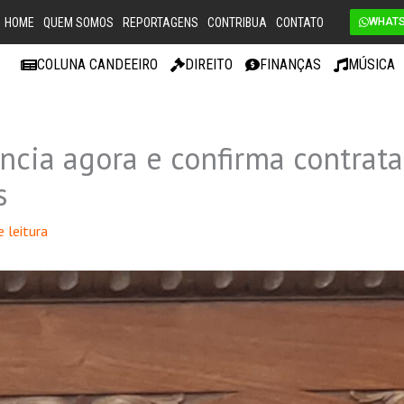
HOME
QUEM SOMOS
REPORTAGENS
CONTRIBUA
CONTATO
WHAT
COLUNA CANDEEIRO
DIREITO
FINANÇAS
MÚSICA
ncia agora e confirma contrat
s
 leitura