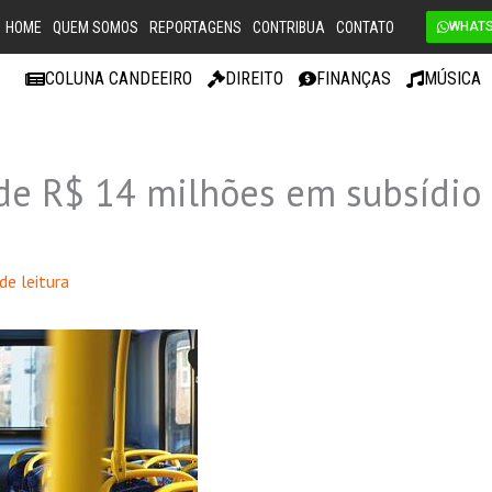
HOME
QUEM SOMOS
REPORTAGENS
CONTRIBUA
CONTATO
WHAT
COLUNA CANDEEIRO
DIREITO
FINANÇAS
MÚSICA
de R$ 14 milhões em subsídio
de leitura