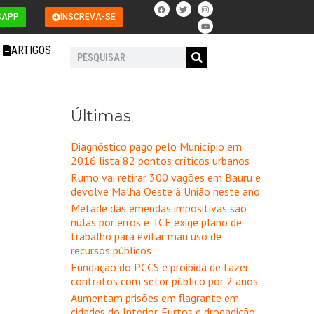
F
T
I
Y
a
w
n
o
SAPP
INSCREVA-SE
c
i
s
u
e
t
t
t
b
t
a
u
o
e
g
b
ARTIGOS
o
r
r
e
Pesquisar
k
a
m
Últimas
Diagnóstico pago pelo Município em
2016 lista 82 pontos críticos urbanos
Rumo vai retirar 300 vagões em Bauru e
devolve Malha Oeste à União neste ano
Metade das emendas impositivas são
nulas por erros e TCE exige plano de
trabalho para evitar mau uso de
recursos públicos
Fundação do PCCS é proibida de fazer
contratos com setor público por 2 anos
Aumentam prisões em flagrante em
cidades do Interior. Furtos e drogadição