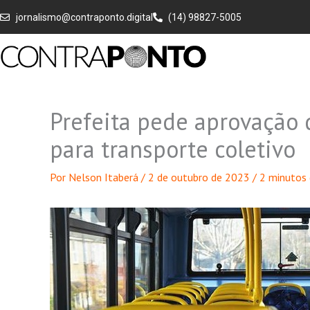
Ir
jornalismo@contraponto.digital
(14) 98827-5005
para
o
conteúdo
Prefeita pede aprovação 
para transporte coletivo
Por
Nelson Itaberá
/
2 de outubro de 2023
/
2 minutos 