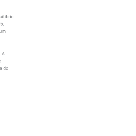
ilíbrio
b,
 um
. A
e
da do