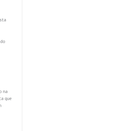
esta
 do
o na
ta que
m