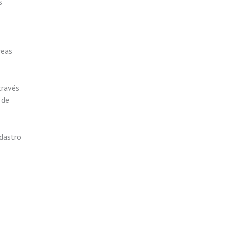
s
reas
través
 de
adastro