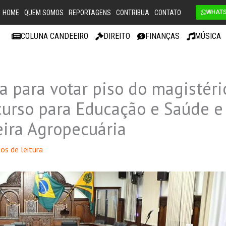
HOME
QUEM SOMOS
REPORTAGENS
CONTRIBUA
CONTATO
WHAT
COLUNA CANDEEIRO
DIREITO
FINANÇAS
MÚSICA
a para votar piso do magistéri
curso para Educação e Saúde e
eira Agropecuária
os de leitura