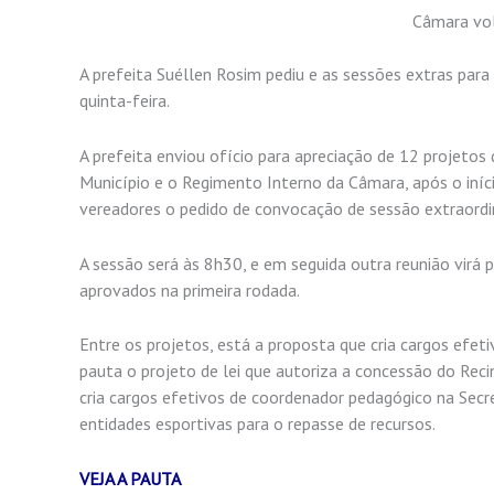
Câmara vol
A prefeita Suéllen Rosim pediu e as sessões extras par
quinta-feira.
A prefeita enviou ofício para apreciação de 12 projetos
Município e o Regimento Interno da Câmara, após o iníc
vereadores o pedido de convocação de sessão extraordin
A sessão será às 8h30, e em seguida outra reunião virá
aprovados na primeira rodada.
Entre os projetos, está a proposta que cria cargos efet
pauta o projeto de lei que autoriza a concessão do Reci
cria cargos efetivos de coordenador pedagógico na Secr
entidades esportivas para o repasse de recursos.
VEJA A PAUTA