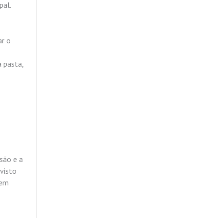
pal.
ar o
a pasta,
usão e a
evisto
 em