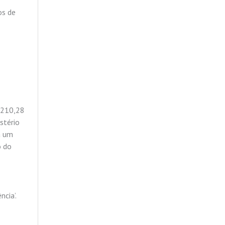
os de
.210,28
stério
á um
o do
cia’.