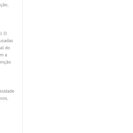
ação,
l. O
 usadas
ral do
om a
tenção
essidade
vos,