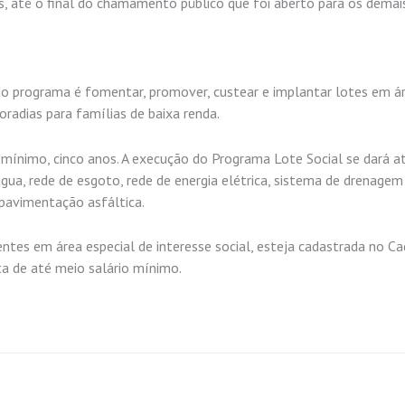
s, até o final do chamamento público que foi aberto para os demai
a do programa é fomentar, promover, custear e implantar lotes em á
radias para famílias de baixa renda.
o mínimo, cinco anos. A execução do Programa Lote Social se dará a
gua, rede de esgoto, rede de energia elétrica, sistema de drenagem
e pavimentação asfáltica.
entes em área especial de interesse social, esteja cadastrada no C
a de até meio salário mínimo.