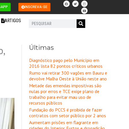
F
T
I
Y
a
w
n
o
SAPP
INSCREVA-SE
c
i
s
u
e
t
t
t
b
t
a
u
o
e
g
b
ARTIGOS
o
r
r
e
Pesquisar
k
a
m
Últimas
o,
Diagnóstico pago pelo Município em
2016 lista 82 pontos críticos urbanos
Rumo vai retirar 300 vagões em Bauru e
devolve Malha Oeste à União neste ano
Metade das emendas impositivas são
nulas por erros e TCE exige plano de
trabalho para evitar mau uso de
recursos públicos
Fundação do PCCS é proibida de fazer
contratos com setor público por 2 anos
Aumentam prisões em flagrante em
cidades do Interior. Furtos e drogadição