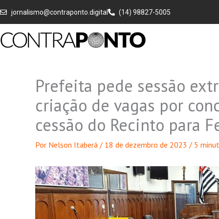
Ir
jornalismo@contraponto.digital
(14) 98827-5005
para
o
conteúdo
Prefeita pede sessão extr
criação de vagas por con
cessão do Recinto para F
Por
Nelson Itaberá
/
18 de dezembro de 2023
/
5 minut