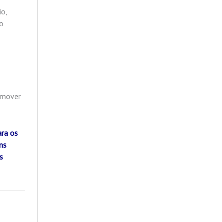
o,
vo
romover
ara os
ns
s