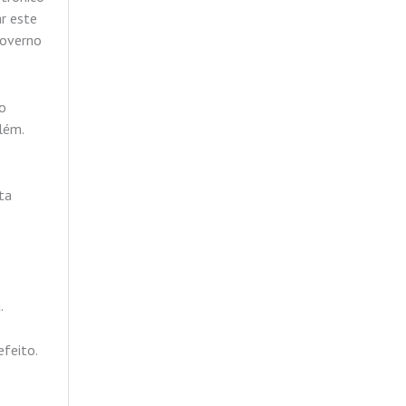
ar este
governo
ao
além.
ta
.
efeito.