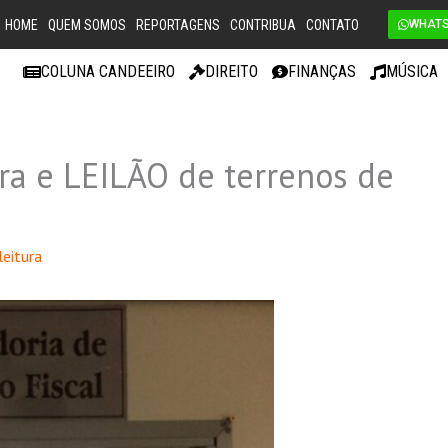
HOME
QUEM SOMOS
REPORTAGENS
CONTRIBUA
CONTATO
WHAT
COLUNA CANDEEIRO
DIREITO
FINANÇAS
MÚSICA
ra e LEILÃO de terrenos de
leitura