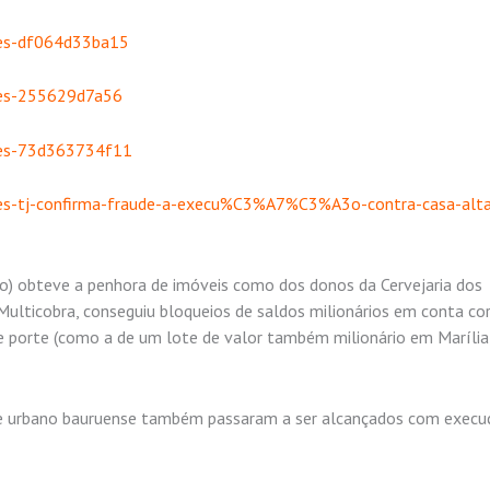
res-df064d33ba15
res-255629d7a56
res-73d363734f11
es-tj-confirma-fraude-a-execu%C3%A7%C3%A3o-contra-casa-alta
o) obteve a penhora de imóveis como dos donos da Cervejaria dos
Multicobra, conseguiu bloqueios de saldos milionários em conta co
de porte (como a de um lote de valor também milionário em Marília
que urbano bauruense também passaram a ser alcançados com execu