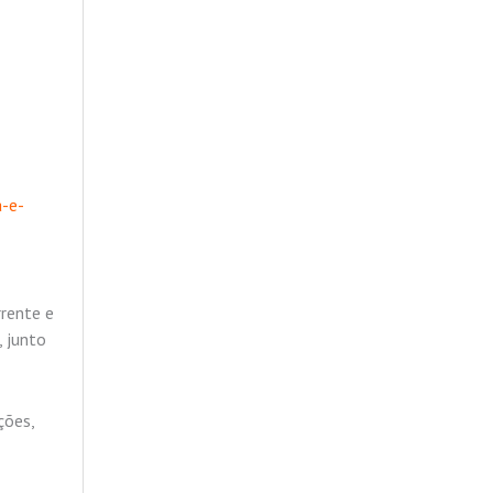
-e-
rrente e
, junto
ções,