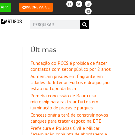
F
T
I
Y
a
w
n
o
SAPP
INSCREVA-SE
c
i
s
u
e
t
t
t
b
t
a
u
o
e
g
b
ARTIGOS
o
r
r
e
Pesquisar
k
a
m
Últimas
Fundação do PCCS é proibida de fazer
contratos com setor público por 2 anos
Aumentam prisões em flagrante em
cidades do Interior. Furtos e drogadição
estão no topo da lista
Primeira concessão de Bauru usa
microship para rastrear furtos em
iluminação de praças e parques
Concessionária terá de construir novos
tanques para tratar esgoto na ETE
Prefeitura e Polícias Civil e Militar
fazem ação conjunta de abordagem a