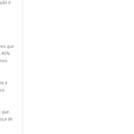
ação e
vez que
é 40%
enos
no é
nco
o que
sca de