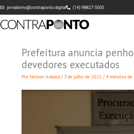
Ir
jornalismo@contraponto.digital
(14) 98827-5005
para
o
conteúdo
Prefeitura anuncia penho
devedores executados
Por
Nelson Itaberá
/
7 de julho de 2021
/
4 minutos de 