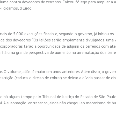
ume contra devedores de terrenos. Faltou fôlego para ampliar a 
i, digamos, diluído…
mais de 5.000 execuções fiscais e, segundo o governo, já iniciou os
ade dos devedores. “Os leilões serão amplamente divulgados, uma 
incorporadoras terão a oportunidade de adquirir os terrenos com at
a, há uma grande perspectiva de aumento na arrematação dos terr
. O volume, aliás, é maior em anos anteriores. Além disso, o gover
scrição (‘caduca’ o direito de cobrar) se deixar a dívida passar de ci
do há algum tempo pelo Tribunal de Justiça do Estado de São Paul
al. A automação, entretanto, ainda não chegou ao mecanismo de bu