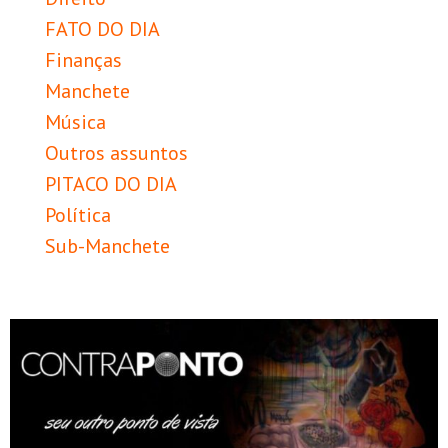
FATO DO DIA
Finanças
Manchete
Música
Outros assuntos
PITACO DO DIA
Política
Sub-Manchete