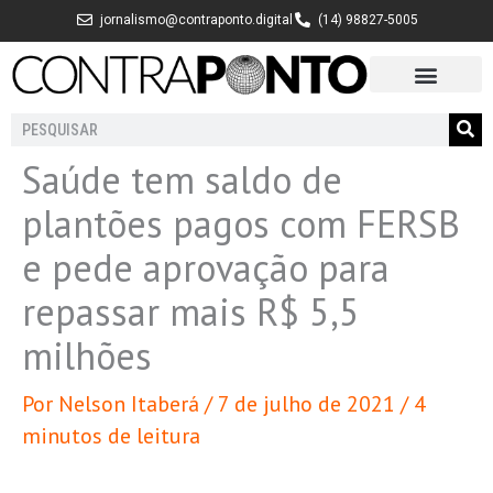
Ir
jornalismo@contraponto.digital
(14) 98827-5005
para
o
conteúdo
Pesquisar
Saúde tem saldo de
plantões pagos com FERSB
e pede aprovação para
repassar mais R$ 5,5
milhões
Por
Nelson Itaberá
/
7 de julho de 2021
/
4
minutos de leitura