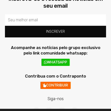
seu email
Email
INSCREVER
Acompanhe as notícias pelo grupo exclusivo
pelo link comunidade whatsapp:
WHATSAPP
Contribua com o Contraponto
CONTRIBUIR
Siga-nos
F
T
I
Y