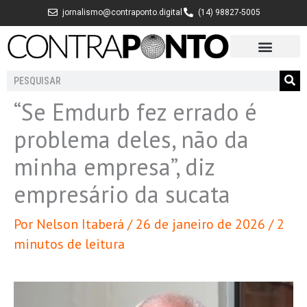
Ir
jornalismo@contraponto.digital
(14) 98827-5005
para
o
conteúdo
Pesquisar
“Se Emdurb fez errado é
problema deles, não da
minha empresa”, diz
empresário da sucata
Por
Nelson Itaberá
/
26 de janeiro de 2026
/
2
minutos de leitura