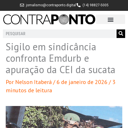
Ir
jornalismo@contraponto.digital
(14) 98827-5005
para
o
conteúdo
Pesquisar
Sigilo em sindicância
confronta Emdurb e
apuração da CEI da sucata
Por
Nelson Itaberá
/
6 de janeiro de 2026
/
3
minutos de leitura