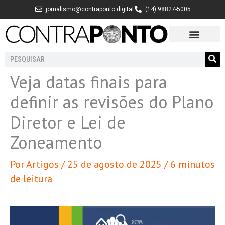
Ir
jornalismo@contraponto.digital
(14) 98827-5005
para
o
conteúdo
Pesquisar
Veja datas finais para
definir as revisões do Plano
Diretor e Lei de
Zoneamento
Por
Artigos
/
25 de agosto de 2025
/
6 minutos
de leitura