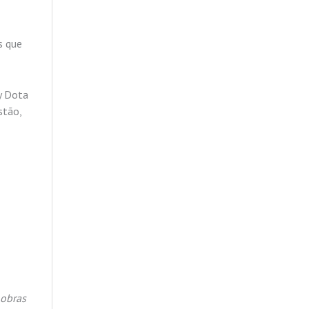
s que
y Dota
stão,
 obras