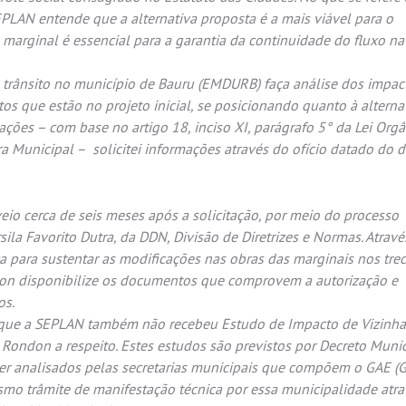
EPLAN entende que a alternativa proposta é a mais viável para o
 marginal é essencial para a garantia da continuidade do fluxo na
 trânsito no município de Bauru (EMDURB) faça análise dos impac
os que estão no projeto inicial, se posicionando quanto à alternat
ções – com base no artigo 18, inciso XI, parágrafo 5° da Lei Org
 Municipal – solicitei informações através do ofício datado do d
veio cerca de seis meses após a solicitação, por meio do processo
la Favorito Dutra, da DDN, Divisão de Diretrizes e Normas. Atravé
a para sustentar as modificações nas obras das marginais nos tre
ndon disponibilize os documentos que comprovem a autorização e
os.
ar que a SEPLAN também não recebeu Estudo de Impacto de Vizinh
 Rondon a respeito. Estes estudos são previstos por Decreto Munic
er analisados pelas secretarias municipais que compõem o GAE (
o trâmite de manifestação técnica por essa municipalidade atra