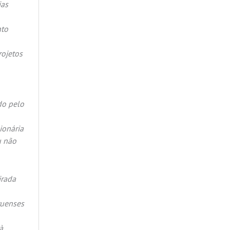
ias
nto
rojetos
do pelo
ionária
u não
irada
ruenses
à