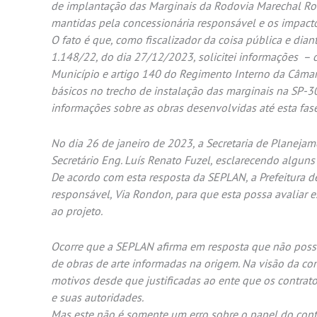
de implantação das Marginais da Rodovia Marechal R
mantidas pela concessionária responsável e os impacto
O fato é que, como fiscalizador da coisa pública e dia
1.148/22, do dia 27/12/2023, solicitei informações – c
Município e artigo 140 do Regimento Interno da Câmara
básicos no trecho de instalação das marginais na SP-3
informações sobre as obras desenvolvidas até esta fase
No dia 26 de janeiro de 2023, a Secretaria de Planej
Secretário Eng. Luís Renato Fuzel, esclarecendo algun
De acordo com esta resposta da SEPLAN, a Prefeitura 
responsável, Via Rondon, para que esta possa avaliar 
ao projeto.
Ocorre que a SEPLAN afirma em resposta que não poss
de obras de arte informadas na origem. Na visão da con
motivos desde que justificadas ao ente que os contrat
e suas autoridades.
Mas este não é somente um erro sobre o papel do cont