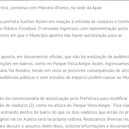
britta, conversa com Marcelo Afonso, na sede da Apae
 prefeita Suéllen Rosim em relação à retirada de viadutos e trech
io Público Estadual. O vereador ingressou com representação junto
tos em que o Município aponta não haver autorização para as
aponta, em documentos oficiais, que não há realização de audiênc
enções em bairros, como no Parque Vista Alegre. Assim, ingressamo
ária Via Rondon, tendo em vista as possíveis consequências de alt
audiências públicas e sem estudos de impacto podem causar ao Muni
o da concessionária de autorização pela Prefeitura para modificar
o de viadutos (2), como na altura do Parque Vista Alegre. “Fica cla
 entrando dentro do bairro do que os dois viadutos que estão no p
inal vai ter. A pista será na própria rodovia. Realizamos diversas re
ra discutir o assunto. Além disso, solicitei informações e documen