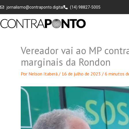
Ir
jornalismo@contraponto.digital
(14) 98827-5005
para
o
conteúdo
Vereador vai ao MP contra
marginais da Rondon
Por
Nelson Itaberá
/
16 de julho de 2023
/
6 minutos de