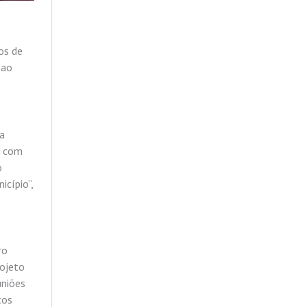
os de
 ao
ia
s com
o
cípio”,
ro
rojeto
uniões
tos