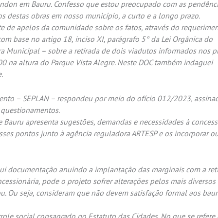
ondon em Bauru. Confesso que estou preocupado com as pendênc
s destas obras em nosso município, a curto e a longo prazo.
nte de apelos da comunidade sobre os fatos, através do requerime
om base no artigo 18, inciso XI, parágrafo 5° da Lei Orgânica do
 Municipal – sobre a retirada de dois viadutos informados nos p
00 na altura do Parque Vista Alegre. Neste DOC também indaguei
.
amento – SEPLAN – respondeu por meio do ofício 012/2023, assina
s questionamentos.
de Bauru apresenta sugestões, demandas e necessidades à concess
esses pontos junto à agência reguladora ARTESP e os incorporar o
ui documentação anuindo a implantação das marginais com a ret
cessionária, pode o projeto sofrer alterações pelos mais diversos
ou. Ou seja, consideram que não devem satisfação formal aos bau
role social consagrado no Estatuto das Cidades.
No que se refere 