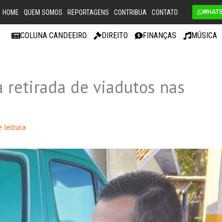
HOME
QUEM SOMOS
REPORTAGENS
CONTRIBUA
CONTATO
WHAT
COLUNA CANDEEIRO
DIREITO
FINANÇAS
MÚSICA
 retirada de viadutos nas
 leitura