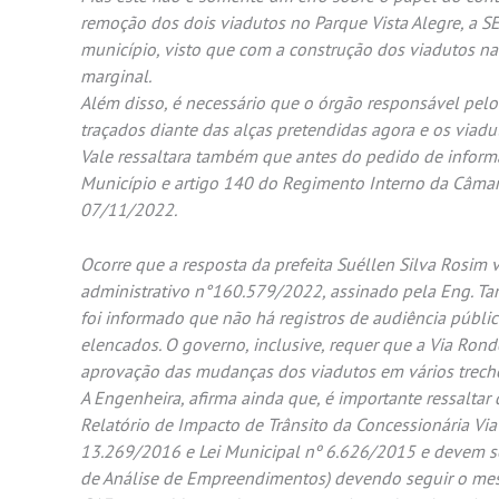
remoção dos dois viadutos no Parque Vista Alegre, a S
município, visto que com a construção dos viadutos na
marginal.
Além disso, é necessário que o órgão responsável pelo
traçados diante das alças pretendidas agora e os viadut
Vale ressaltara também que antes do pedido de informa
Município e artigo 140 do Regimento Interno da Câmara
07/11/2022.
Ocorre que a resposta da prefeita Suéllen Silva Rosim 
administrativo n°160.579/2022, assinado pela Eng. Tarsi
foi informado que não há registros de audiência públic
elencados. O governo, inclusive, requer que a Via Ro
aprovação das mudanças dos viadutos em vários trech
A Engenheira, afirma ainda que, é importante ressalt
Relatório de Impacto de Trânsito da Concessionária Via
13.269/2016 e Lei Municipal nº 6.626/2015 e devem s
de Análise de Empreendimentos) devendo seguir o mesm