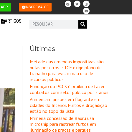
F
T
I
Y
a
w
n
o
SAPP
INSCREVA-SE
c
i
s
u
e
t
t
t
b
t
a
u
o
e
g
b
ARTIGOS
o
r
r
e
Pesquisar
k
a
m
Últimas
Metade das emendas impositivas são
nulas por erros e TCE exige plano de
trabalho para evitar mau uso de
recursos públicos
Fundação do PCCS é proibida de fazer
contratos com setor público por 2 anos
Aumentam prisões em flagrante em
cidades do Interior. Furtos e drogadição
estão no topo da lista
Primeira concessão de Bauru usa
microship para rastrear furtos em
iluminação de praças e parques