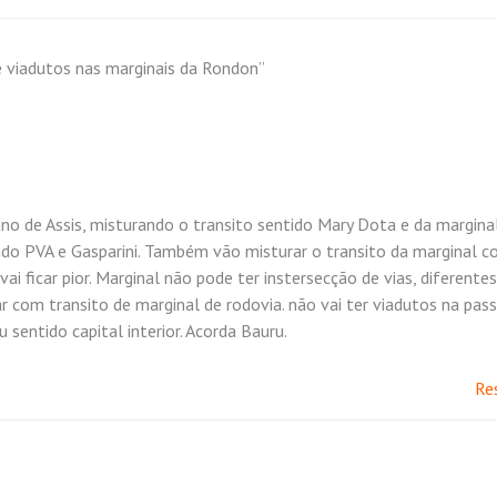
e viadutos nas marginais da Rondon”
no de Assis, misturando o transito sentido Mary Dota e da marginal
ido PVA e Gasparini. Também vão misturar o transito da marginal c
i ficar pior. Marginal não pode ter instersecção de vias, diferentes
ar com transito de marginal de rodovia. não vai ter viadutos na pa
entido capital interior. Acorda Bauru.
Re