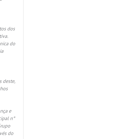
tos dos
iva.
ânica do
ia
s deste,
chos
ança e
ipal n°
Grupo
vés do