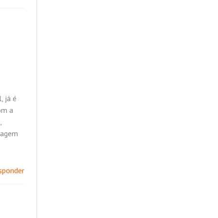
, já é
om a
,
ssagem
sponder