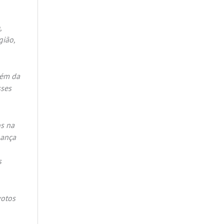
,
gião,
lém da
sses
s na
hança
s
votos