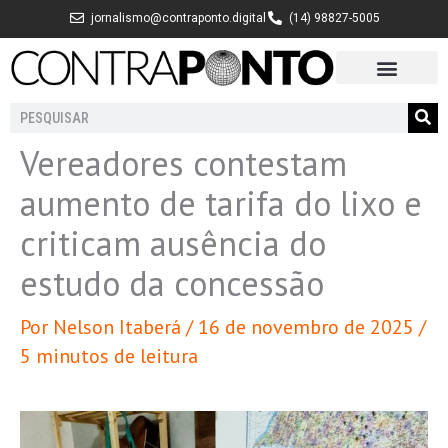
Ir
jornalismo@contraponto.digital
(14) 98827-5005
para
o
conteúdo
Pesquisar
Vereadores contestam
aumento de tarifa do lixo e
criticam ausência do
estudo da concessão
Por
Nelson Itaberá
/
16 de novembro de 2025
/
5 minutos de leitura