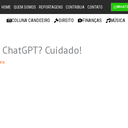
HOME
QUEM SOMOS
REPORTAGENS
CONTRIBUA
CONTATO
WHAT
COLUNA CANDEEIRO
DIREITO
FINANÇAS
MÚSICA
o ChatGPT? Cuidado!
ura