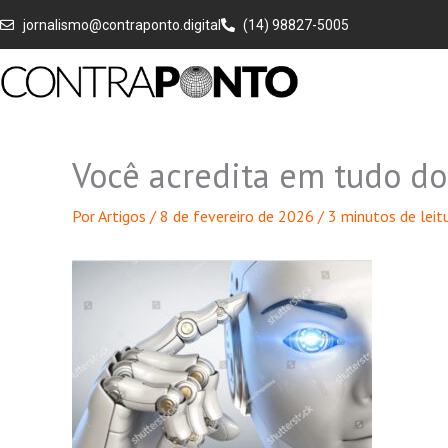
Ir
jornalismo@contraponto.digital
(14) 98827-5005
para
o
conteúdo
Você acredita em tudo d
Por
Artigos
/
8 de fevereiro de 2026
/
3 minutos de leit