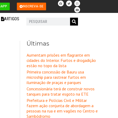
F
T
I
Y
a
w
n
o
SAPP
INSCREVA-SE
c
i
s
u
e
t
t
t
b
t
a
u
o
e
g
b
ARTIGOS
o
r
r
e
Pesquisar
k
a
m
Últimas
Aumentam prisões em flagrante em
cidades do Interior. Furtos e drogadição
estão no topo da lista
Primeira concessão de Bauru usa
microship para rastrear furtos em
iluminação de praças e parques
Concessionária terá de construir novos
tanques para tratar esgoto na ETE
Prefeitura e Polícias Civil e Militar
fazem ação conjunta de abordagem a
pessoas na rua e em vagões no Centro e
Sambódromo