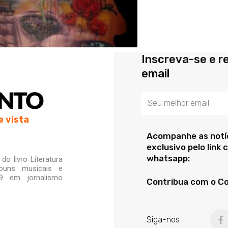
Inscreva-se e r
email
Email
e vista
Acompanhe as notíc
exclusivo pelo link
whatsapp:
o livro Literatura
lbuns musicais e
99 em jornalismo
Contribua com o C
F
Siga-nos
a