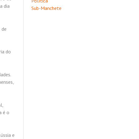
Política
a dia
Sub-Manchete
o de
ria do
dades.
nenses,
l,
a é o
Rússia e