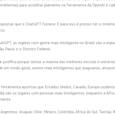
problemas) para acreditar piamente na ferramenta da OpenAI é cad
respostas que o ChatGPT fornece. E para isso é preciso ter o mínim
ro.
atGPT, as regiões com gente mais inteligente no Brasil são a maio
o Paulo e o Distrito Federal.
 justifica porque temos a maioria das melhores escolas e universi
de um modo geral, somos mais inteligentes que alagoanos, amazo
 ferramenta apontou que Estados Unidos, Canada, Europa ocidenta
ândia são os lugares com pessoas mais inteligentes, enquanto a Áfric
mente.
Argentina, Uruguai, Chile, México, Colômbia, África do Sul, Tunísia, 