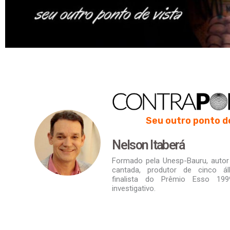
Seu outro ponto d
Nelson Itaberá
Formado pela Unesp-Bauru, autor d
cantada, produtor de cinco á
finalista do Prêmio Esso 19
investigativo.