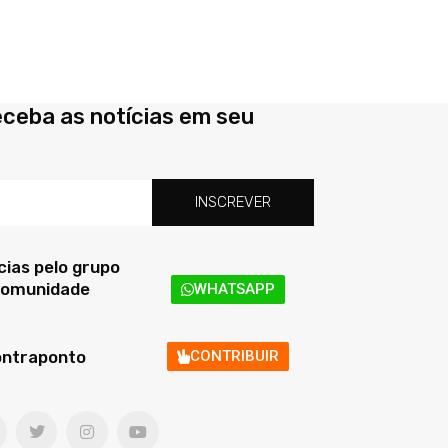
eceba as notícias em seu
INSCREVER
ias pelo grupo
 comunidade
WHATSAPP
ontraponto
CONTRIBUIR
T
I
Y
w
n
o