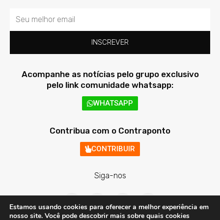
Email
INSCREVER
Acompanhe as notícias pelo grupo exclusivo
pelo link comunidade whatsapp:
WHATSAPP
Contribua com o Contraponto
CONTRIBUIR
Siga-nos
F
T
I
Y
a
w
n
o
Estamos usando cookies para oferecer a melhor experiência em
c
i
s
u
nosso site. Você pode descobrir mais sobre quais cookies