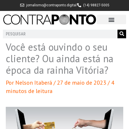
Ir
jornalismo@contraponto.digital
(14) 98827-5005
para
o
conteúdo
Pesquisar
Você está ouvindo o seu
cliente? Ou ainda está na
época da rainha Vitória?
Por
Nelson Itaberá
/
27 de maio de 2023
/
4
minutos de leitura