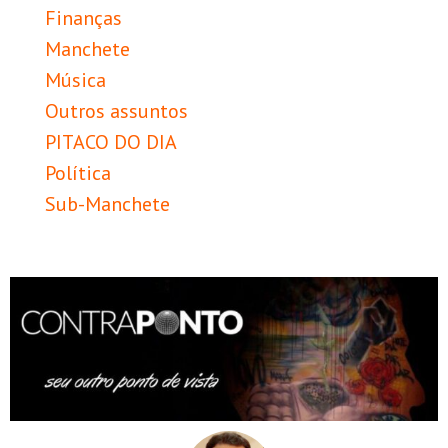
Finanças
Manchete
Música
Outros assuntos
PITACO DO DIA
Política
Sub-Manchete