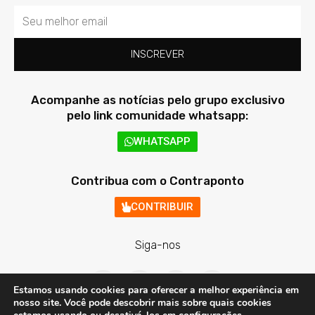
Email
INSCREVER
Acompanhe as notícias pelo grupo exclusivo
pelo link comunidade whatsapp:
WHATSAPP
Contribua com o Contraponto
CONTRIBUIR
Siga-nos
F
T
I
Y
a
w
n
o
Estamos usando cookies para oferecer a melhor experiência em
c
i
s
u
nosso site. Você pode descobrir mais sobre quais cookies
e
t
t
t