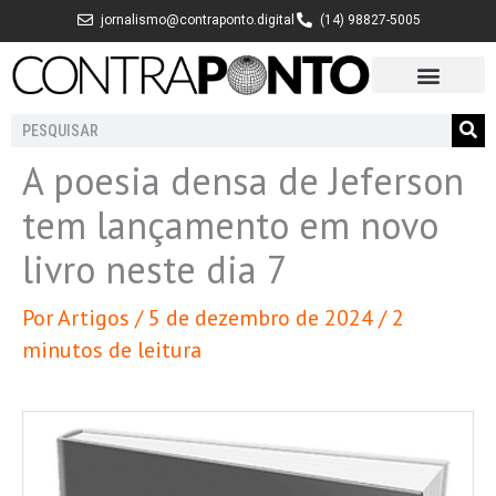
Ir
jornalismo@contraponto.digital
(14) 98827-5005
para
o
conteúdo
Pesquisar
A poesia densa de Jeferson
tem lançamento em novo
livro neste dia 7
Por
Artigos
/
5 de dezembro de 2024
/
2
minutos de leitura