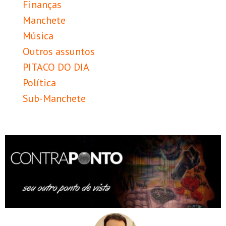
Finanças
Manchete
Música
Outros assuntos
PITACO DO DIA
Política
Sub-Manchete