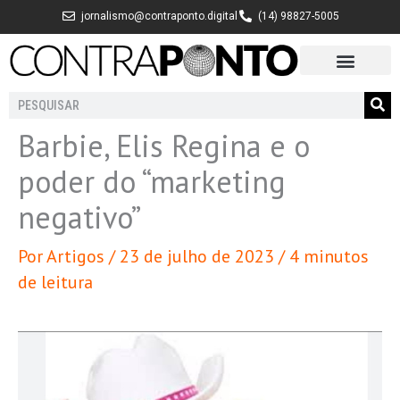
Ir
jornalismo@contraponto.digital
(14) 98827-5005
para
o
conteúdo
Pesquisar
Barbie, Elis Regina e o
poder do “marketing
negativo”
Por
Artigos
/
23 de julho de 2023
/
4 minutos
de leitura