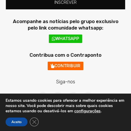
INSCREVER
Acompanhe as notícias pelo grupo exclusivo
pelo link comunidade whatsapp:
WHATSAPP
Contribua com o Contraponto
CONTRIBUIR
Siga-nos
F
T
I
Y
a
w
n
o
Estamos usando cookies para oferecer a melhor experiência em
c
i
s
u
nosso site. Você pode descobrir mais sobre quais cookies
e
t
t
t
estamos usando ou desativá-los em
configurações
.
b
t
a
u
o
e
g
b
Contraponto Digital - Todos os direitos reservados © 2020 - 2026
Close GDPR Cookie Banner
o
r
r
e
Aceito
Criação e Desenvolvimento do site: Alex Sanches
k
a