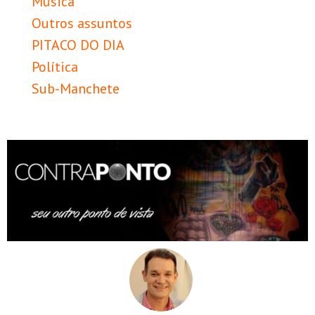
Música
Outros assuntos
PITACO DO DIA
Política
Sub-Manchete