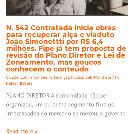
viaduto
João
Simonettti
N. 542 Contratada inicia obras
para recuperar alça e viaduto
por
João Simonettti por R$ 6,4
R$
milhões. Fipe já tem proposta de
6,4
revisão do Plano Diretor e Lei de
Zoneamento, mas poucos
milhões.
conhecem o conteúdo
Fipe
Cidade
,
Coluna Candeeiro
,
Finanças
,
Política
,
Sub-Manchete
/ Por
já
Nelson Itaberá
tem
PLANO DIRETOR A comunidade não se
proposta
organizou, um ou outro segmento fora os
de
interessados do mercado se mexeu, o governo
revisão
do
Read More »