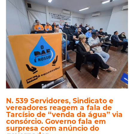
N.
segunda-
539
feira
Servidores,
vai
Sindicato
dizer
e
se
vereadores
DAE
reagem
terá
a
ou
fala
não
de
R$
Tarcísio
40
de
N. 539 Servidores, Sindicato e
milhões
vereadores reagem a fala de
“venda
em
Tarcísio de “venda da água” via
da
consórcio. Governo fala em
financiamento
água”
surpresa com anúncio do