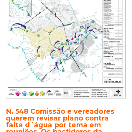
Comissão
e
vereadores
querem
revisar
plano
contra
falta
d
´água
por
tema
em
N. 548 Comissão e vereadores
reuniões.
querem revisar plano contra
falta d´água por tema em
Os
reuniões. Os bastidores da