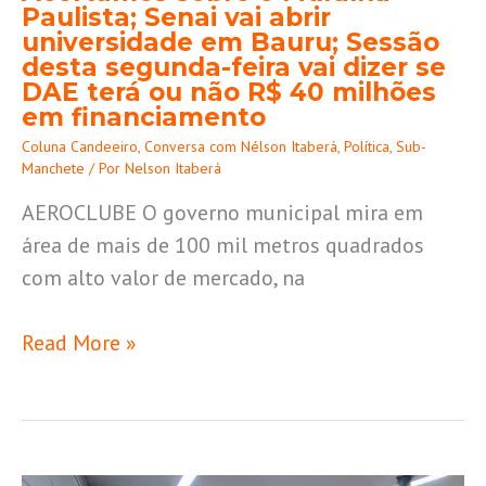
Paulista; Senai vai abrir
fazer
universidade em Bauru; Sessão
caixa;
desta segunda-feira vai dizer se
Acertamos
DAE terá ou não R$ 40 milhões
em financiamento
sobre
o
Coluna Candeeiro
,
Conversa com Nélson Itaberá
,
Política
,
Sub-
Manchete
/ Por
Nelson Itaberá
Muralha
AEROCLUBE O governo municipal mira em
Paulista;
área de mais de 100 mil metros quadrados
Senai
com alto valor de mercado, na
vai
abrir
Read More »
universidade
em
Bauru;
Sessão
desta