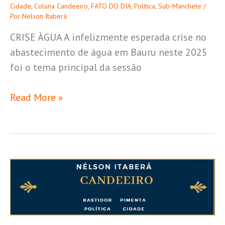
Cidade
,
Coluna Candeeiro
,
FATO DO DIA
,
Política
,
Sub-Manchete
/
Por
Nelson Itaberá
CRISE ÀGUA A infelizmente esperada crise no
abastecimento de àgua em Bauru neste 2025
foi o tema principal da sessão
Read More »
N.
544
Empréstimo
de