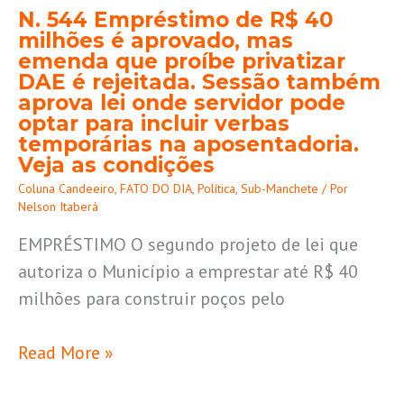
R$
N. 544 Empréstimo de R$ 40
40
milhões é aprovado, mas
milhões
emenda que proíbe privatizar
DAE é rejeitada. Sessão também
é
aprova lei onde servidor pode
aprovado,
optar para incluir verbas
mas
temporárias na aposentadoria.
Veja as condições
emenda
que
Coluna Candeeiro
,
FATO DO DIA
,
Política
,
Sub-Manchete
/ Por
Nelson Itaberá
proíbe
EMPRÉSTIMO O segundo projeto de lei que
privatizar
autoriza o Município a emprestar até R$ 40
DAE
milhões para construir poços pelo
é
rejeitada.
Read More »
Sessão
também