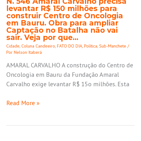
N. 546 Amaral Carvalho precisa
N.
levantar R$ 150 milhões para
546
construir Centro de Oncologia
Amaral
em Bauru. Obra para ampliar
Captação no Batalha não vai
Carvalho
sair. Veja por que…
precisa
Cidade
,
Coluna Candeeiro
,
FATO DO DIA
,
Política
,
Sub-Manchete
/
levantar
Por
Nelson Itaberá
R$
AMARAL CARVALHO A construção do Centro de
150
Oncologia em Bauru da Fundação Amaral
milhões
Carvalho exige levantar R$ 15o milhões. Esta
para
construir
Read More »
Centro
de
Oncologia
em