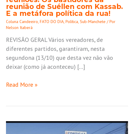
bastidores
reunião de Suéllen com Kassab.
da
E a metáfora política da rua!
reunião
Coluna Candeeiro
,
FATO DO DIA
,
Política
,
Sub-Manchete
/ Por
de
Nelson Itaberá
Suéllen
REVISÃO GERAL Vários vereadores, de
com
diferentes partidos, garantiram, nesta
Kassab.
segundona (13/10) que desta vez não vão
E
deixar (como já aconteceu) […]
a
metáfora
Read More »
política
da
rua!
N.