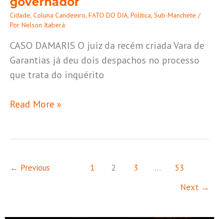
governador
via
Cidade
,
Coluna Candeeiro
,
FATO DO DIA
,
Política
,
Sub-Manchete
/
consórcio.
Por
Nelson Itaberá
Governo
CASO DAMARIS O juiz da recém criada Vara de
fala
Garantias já deu dois despachos no processo
em
que trata do inquérito
surpresa
com
Read More »
anúncio
do
governador
←
Previous
1
2
3
…
53
Next
→