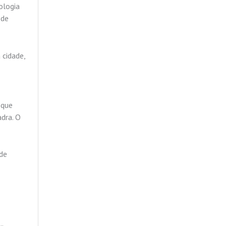
ologia
 de
 cidade,
 que
dra. O
 de