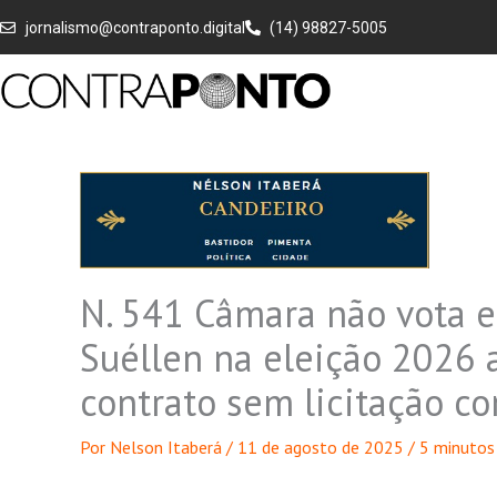
Ir
jornalismo@contraponto.digital
(14) 98827-5005
para
o
conteúdo
N. 541 Câmara não vota 
Suéllen na eleição 2026 
contrato sem licitação co
Por
Nelson Itaberá
/
11 de agosto de 2025
/
5 minutos 