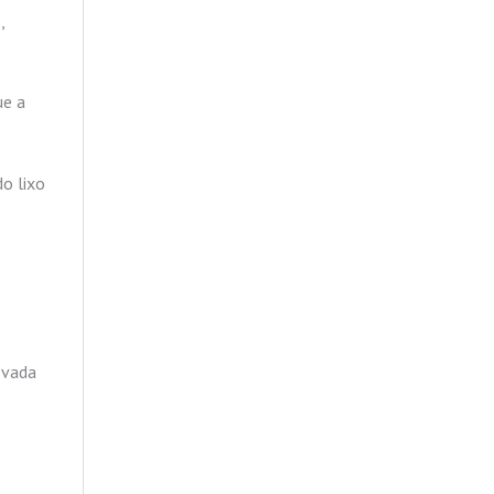
,
ue a
o lixo
ovada