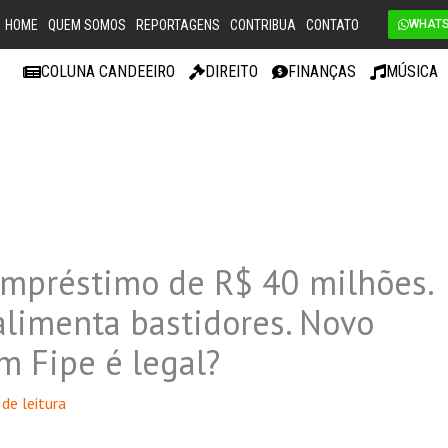
HOME
QUEM SOMOS
REPORTAGENS
CONTRIBUA
CONTATO
WHAT
COLUNA CANDEEIRO
DIREITO
FINANÇAS
MÚSICA
empréstimo de R$ 40 milhões.
alimenta bastidores. Novo
m Fipe é legal?
de leitura