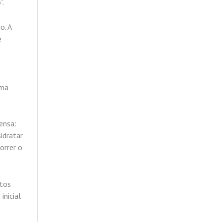
”.
o. A
e
uma
ensa:
idratar
orrer o
ntos
inicial