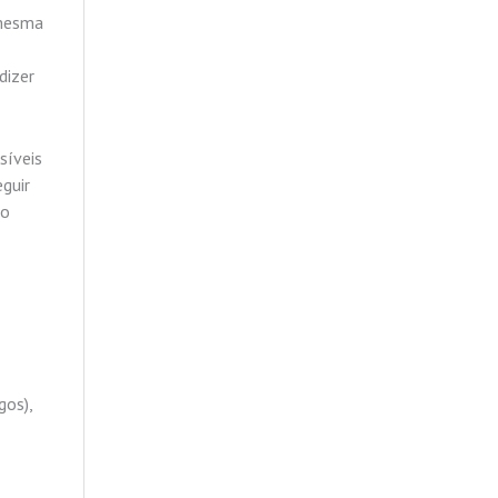
 mesma
dizer
síveis
guir
no
gos),