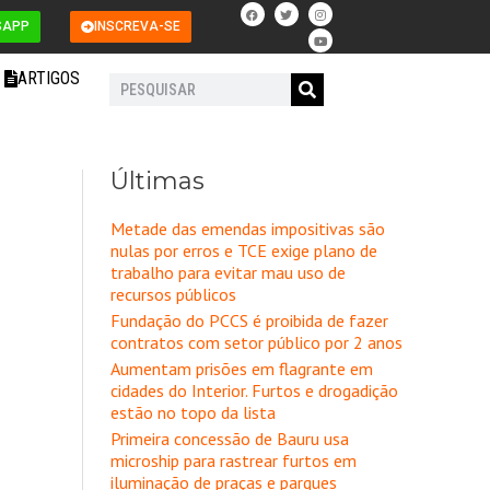
F
T
I
Y
a
w
n
o
SAPP
INSCREVA-SE
c
i
s
u
e
t
t
t
b
t
a
u
o
e
g
b
ARTIGOS
o
r
r
e
Pesquisar
k
a
m
Últimas
Metade das emendas impositivas são
nulas por erros e TCE exige plano de
trabalho para evitar mau uso de
recursos públicos
Fundação do PCCS é proibida de fazer
contratos com setor público por 2 anos
Aumentam prisões em flagrante em
cidades do Interior. Furtos e drogadição
estão no topo da lista
Primeira concessão de Bauru usa
microship para rastrear furtos em
iluminação de praças e parques