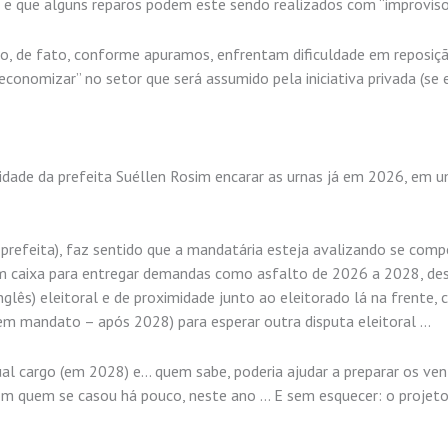
 e que alguns reparos podem este sendo realizados com “improviso
to, de fato, conforme apuramos, enfrentam dificuldade em reposiçã
economizar” no setor que será assumido pela iniciativa privada (se 
idade da prefeita Suéllen Rosim encarar as urnas já em 2026, em 
à prefeita), faz sentido que a mandatária esteja avalizando se comp
om caixa para entregar demandas como asfalto de 2026 a 2028, des
glês) eleitoral e de proximidade junto ao eleitorado lá na frente, c
e sem mandato – após 2028) para esperar outra disputa eleitoral …
al cargo (em 2028) e… quem sabe, poderia ajudar a preparar os ve
om quem se casou há pouco, neste ano … E sem esquecer: o projeto 