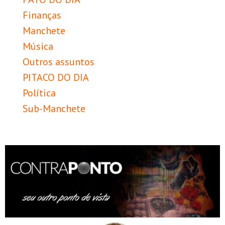
Finanças
Manchete
Música
Outros assuntos
PITACO DO DIA
Política
Sub-Manchete