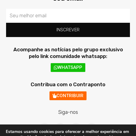
Email
INSCREVER
Acompanhe as notícias pelo grupo exclusivo
pelo link comunidade whatsapp:
WHATSAPP
Contribua com o Contraponto
CONTRIBUIR
Siga-nos
F
T
I
Y
a
w
n
o
Estamos usando cookies para oferecer a melhor experiência em
c
i
s
u