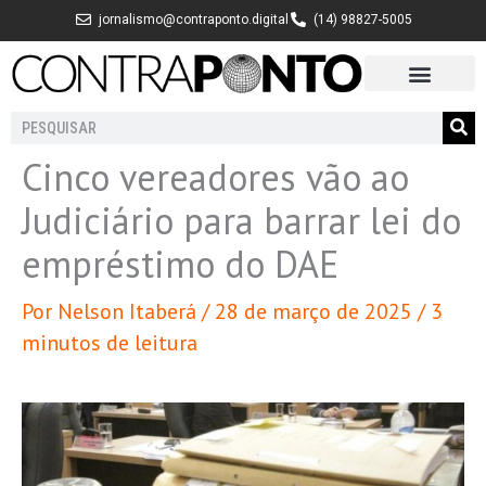
Ir
jornalismo@contraponto.digital
(14) 98827-5005
para
o
conteúdo
Pesquisar
Cinco vereadores vão ao
Judiciário para barrar lei do
empréstimo do DAE
Por
Nelson Itaberá
/
28 de março de 2025
/
3
minutos de leitura