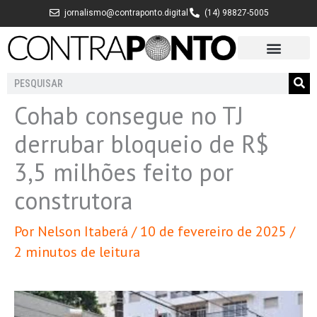
Ir
jornalismo@contraponto.digital
(14) 98827-5005
para
o
conteúdo
Pesquisar
Cohab consegue no TJ
derrubar bloqueio de R$
3,5 milhões feito por
construtora
Por
Nelson Itaberá
/
10 de fevereiro de 2025
/
2 minutos de leitura