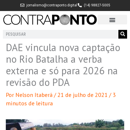
Ir
jornalismo@contraponto.digital
(14) 98827-5005
para
o
conteúdo
Pesquisar
DAE vincula nova captação
no Rio Batalha a verba
externa e só para 2026 na
revisão do PDA
Por
Nelson Itaberá
/
21 de julho de 2021
/
3
minutos de leitura