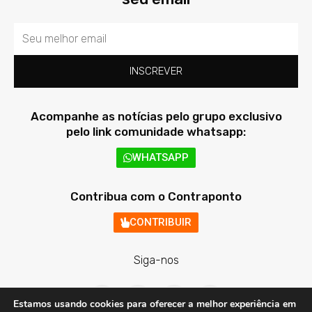
Email
INSCREVER
Acompanhe as notícias pelo grupo exclusivo
pelo link comunidade whatsapp:
WHATSAPP
Contribua com o Contraponto
CONTRIBUIR
Siga-nos
F
T
I
Y
a
w
n
o
Estamos usando cookies para oferecer a melhor experiência em
c
i
s
u