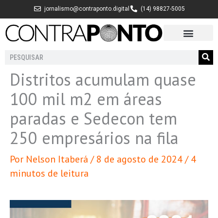
Ir
jornalismo@contraponto.digital
(14) 98827-5005
para
o
conteúdo
Pesquisar
Distritos acumulam quase
100 mil m2 em áreas
paradas e Sedecon tem
250 empresários na fila
Por
Nelson Itaberá
/
8 de agosto de 2024
/
4
minutos de leitura