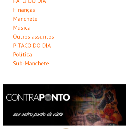
FATO DO DIA
Finanças
Manchete
Música
Outros assuntos
PITACO DO DIA
Política
Sub-Manchete