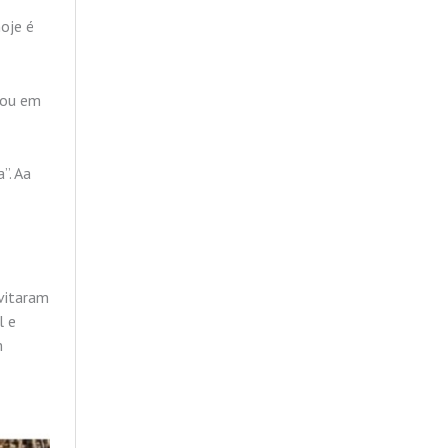
hoje é
inou em
”. Aa
evitaram
l e
m