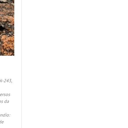
N-243,
ersos
os da
ndio:
de