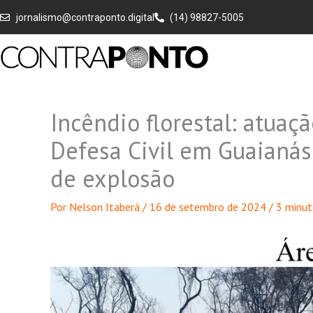
Ir
jornalismo@contraponto.digital
(14) 98827-5005
para
o
conteúdo
Incêndio florestal: atuaç
Defesa Civil em Guaianás
de explosão
Por
Nelson Itaberá
/
16 de setembro de 2024
/
3 minut