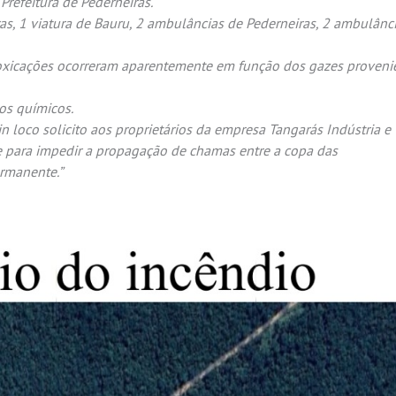
refeitura de Pederneiras.
ras, 1 viatura de Bauru, 2 ambulâncias de Pederneiras, 2 ambulânc
toxicações ocorreram aparentemente em função dos gazes proveni
os químicos.
n loco solicito aos proprietários da empresa Tangarás Indústria e
e para impedir a propagação de chamas entre a copa das
ermanente.”