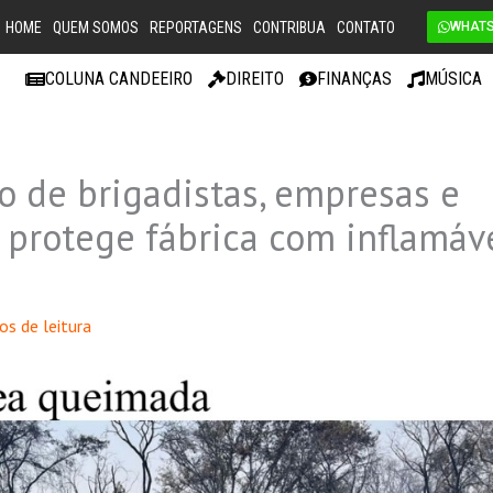
HOME
QUEM SOMOS
REPORTAGENS
CONTRIBUA
CONTATO
WHAT
COLUNA CANDEEIRO
DIREITO
FINANÇAS
MÚSICA
ão de brigadistas, empresas e
 protege fábrica com inflamáv
os de leitura