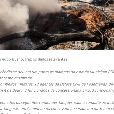
parecido Bueno, traz os dados relevantes:
incêndio se deu em um ponto as margens da estrada Municipal PD
tante movimentada.
eiros militares, 12 agentes da Defesa Civil de Pederneiras, div
ivil de Bauru, 8 funcionários da concessionária Eixo, 3 funcionári
penhados os seguintes caminhões tanques para o combate ao incê
a Tangarás, um Caminhão da concessionária Eixo, um da Semma 