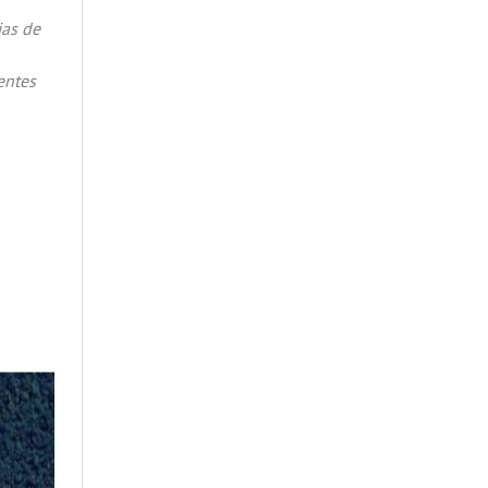
ias de
entes