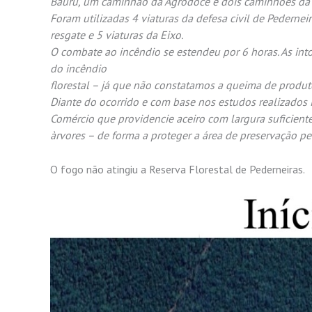
Bauru, um caminhão da Agrodoce e dois caminhões da P
Foram utilizadas 4 viaturas da defesa civil de Pedernei
resgate e 5 viaturas da Eixo.
O combate ao incêndio se estendeu por 6 horas. As in
do incêndio
florestal – já que não constatamos a queima de produt
Diante do ocorrido e com base nos estudos realizados i
Comércio que providencie aceiro com largura suficient
àrvores – de forma a proteger a área de preservação p
O fogo não atingiu a Reserva Florestal de Pederneiras.