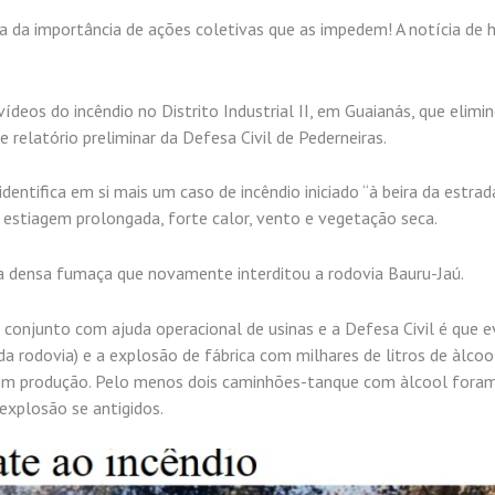
ta da importância de ações coletivas que as impedem! A notícia de 
ídeos do incêndio no Distrito Industrial II, em Guaianás, que elim
relatório preliminar da Defesa Civil de Pederneiras.
entifica em si mais um caso de incêndio iniciado “à beira da estrada
stiagem prolongada, forte calor, vento e vegetação seca.
a densa fumaça que novamente interditou a rodovia Bauru-Jaú.
 conjunto com ajuda operacional de usinas e a Defesa Civil é que 
 rodovia) e a explosão de fábrica com milhares de litros de àlcoo
 em produção. Pelo menos dois caminhões-tanque com àlcool fora
explosão se antigidos.