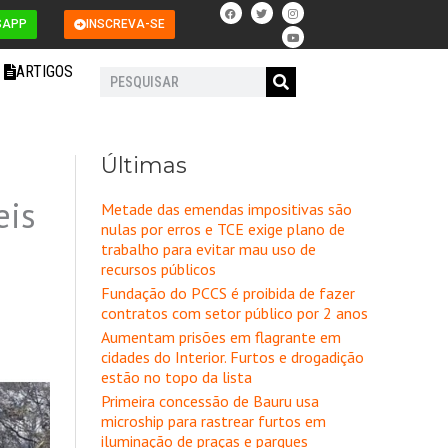
F
T
I
Y
a
w
n
o
SAPP
INSCREVA-SE
c
i
s
u
e
t
t
t
b
t
a
u
o
e
g
b
ARTIGOS
o
r
r
e
Pesquisar
k
a
m
Últimas
eis
Metade das emendas impositivas são
nulas por erros e TCE exige plano de
trabalho para evitar mau uso de
recursos públicos
Fundação do PCCS é proibida de fazer
contratos com setor público por 2 anos
Aumentam prisões em flagrante em
cidades do Interior. Furtos e drogadição
estão no topo da lista
Primeira concessão de Bauru usa
microship para rastrear furtos em
iluminação de praças e parques