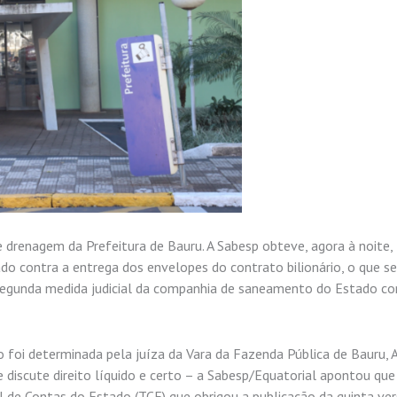
 drenagem da Prefeitura de Bauru. A Sabesp obteve, agora à noite,
 contra a entrega dos envelopes do contrato bilionário, o que se
a segunda medida judicial da companhia de saneamento do Estado co
 foi determinada pela juíza da Vara da Fazenda Pública de Bauru, 
 discute direito líquido e certo – a Sabesp/Equatorial apontou que
l de Contas do Estado (TCE) que obrigou a publicação da quinta ve