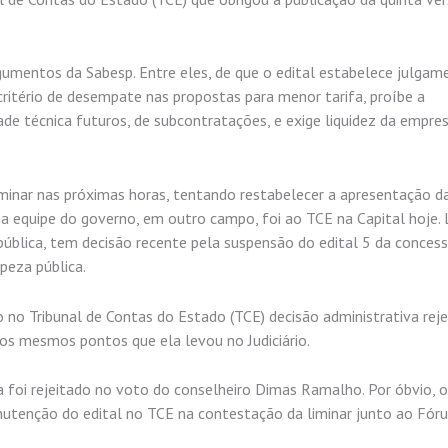
argumentos da Sabesp. Entre eles, de que o edital estabelece julga
critério de desempate nas propostas para menor tarifa, proíbe a
e técnica futuros, de subcontratações, e exige liquidez da empre
minar nas próximas horas, tentando restabelecer a apresentação d
a equipe do governo, em outro campo, foi ao TCE na Capital hoje. 
ública, tem decisão recente pela suspensão do edital 5 da conces
mpeza pública.
do no Tribunal de Contas do Estado (TCE) decisão administrativa rej
s mesmos pontos que ela levou no Judiciário.
foi rejeitado no voto do conselheiro Dimas Ramalho. Por óbvio, o
nutenção do edital no TCE na contestação da liminar junto ao Fór