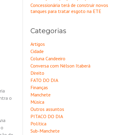
Concessionária terá de construir novos
tanques para tratar esgoto na ETE
Categorias
Artigos
Cidade
Coluna Candeeiro
Conversa com Nélson Itaberá
Direito
FATO DO DIA
Finanças
ria
Manchete
ntra o
Música
Outros assuntos
PITACO DO DIA
Ana
Política
 o
Sub-Manchete
rsão do