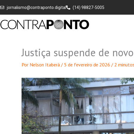
Ir
jornalismo@contraponto.digital
(14) 98827-5005
para
o
conteúdo
Justiça suspende de novo
Por
Nelson Itaberá
/
5 de fevereiro de 2026
/
2 minutos