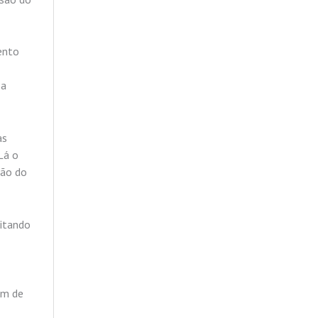
mento
sa
as
Lá o
são do
eitando
um de