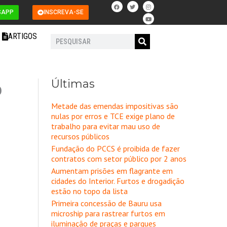
F
T
I
Y
a
w
n
o
SAPP
INSCREVA-SE
c
i
s
u
e
t
t
t
b
t
a
u
o
e
g
b
ARTIGOS
o
r
r
e
Pesquisar
k
a
m
Últimas
o
Metade das emendas impositivas são
nulas por erros e TCE exige plano de
trabalho para evitar mau uso de
recursos públicos
Fundação do PCCS é proibida de fazer
contratos com setor público por 2 anos
Aumentam prisões em flagrante em
cidades do Interior. Furtos e drogadição
estão no topo da lista
Primeira concessão de Bauru usa
microship para rastrear furtos em
iluminação de praças e parques