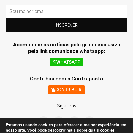
Email
INSCREVER
Acompanhe as notícias pelo grupo exclusivo
pelo link comunidade whatsapp:
WHATSAPP
Contribua com o Contraponto
CONTRIBUIR
Siga-nos
F
T
I
Y
a
w
n
o
Estamos usando cookies para oferecer a melhor experiência em
c
i
s
u
nosso site. Você pode descobrir mais sobre quais cookies
e
t
t
t