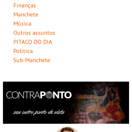
Finanças
Manchete
Música
Outros assuntos
PITACO DO DIA
Política
Sub-Manchete