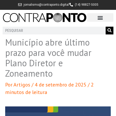
Ir
jornalismo@contraponto.digital
(14) 98827-5005
para
o
conteúdo
Pesquisar
Município abre último
prazo para você mudar
Plano Diretor e
Zoneamento
Por
Artigos
/
4 de setembro de 2025
/
2
minutos de leitura