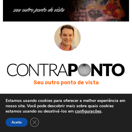
Seu outro ponto de vista
Nelson Itaberá
Estamos usando cookies para oferecer a melhor experiência em
nosso site. Você pode descobrir mais sobre quais cookies
estamos usando ou desativá-los em
configurações
.
Formado pela Unesp-Bauru, autor do livro Literatura cantada,
produtor de cinco álbuns musicais e finalista do Prêmio Esso
Close GDPR Cookie Banner
Aceito
1999 em jornalismo investigativo.