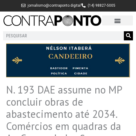
Ir
jornalismo@contraponto.digital
(14) 98827-5005
para
o
conteúdo
Pesquisar
N. 193 DAE assume no MP
concluir obras de
abastecimento até 2034.
Comércios em quadras da