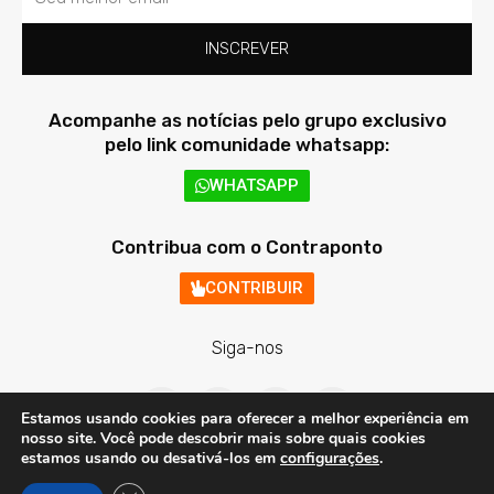
INSCREVER
Acompanhe as notícias pelo grupo exclusivo
pelo link comunidade whatsapp:
WHATSAPP
Contribua com o Contraponto
CONTRIBUIR
Siga-nos
F
T
I
Y
a
w
n
o
Estamos usando cookies para oferecer a melhor experiência em
c
i
s
u
nosso site. Você pode descobrir mais sobre quais cookies
e
t
t
t
estamos usando ou desativá-los em
configurações
.
b
t
a
u
o
e
g
b
Contraponto Digital - Todos os direitos reservados © 2020 - 2026