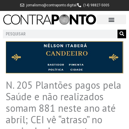
Ir
jornalismo@contraponto.digital
(14) 98827-5005
para
o
conteúdo
Pesquisar
N. 205 Plantões pagos pela
Saúde e não realizados
somam 881 neste ano até
abril; CEI vê “atraso” no