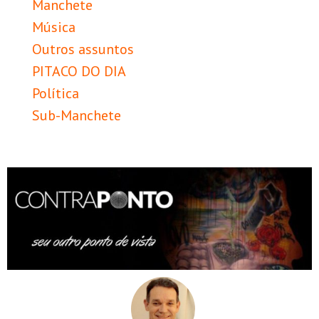
Manchete
Música
Outros assuntos
PITACO DO DIA
Política
Sub-Manchete