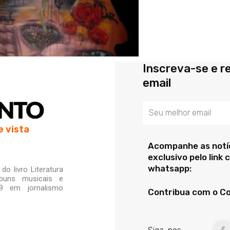
Inscreva-se e r
email
Email
e vista
Acompanhe as notíc
exclusivo pelo link
whatsapp:
o livro Literatura
lbuns musicais e
99 em jornalismo
Contribua com o C
F