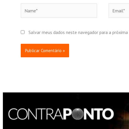
Name*
Email*
Salvar meus dados neste navegador para a próxima