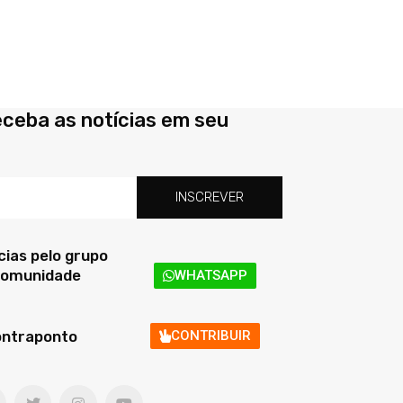
eceba as notícias em seu
INSCREVER
ias pelo grupo
 comunidade
WHATSAPP
ontraponto
CONTRIBUIR
T
I
Y