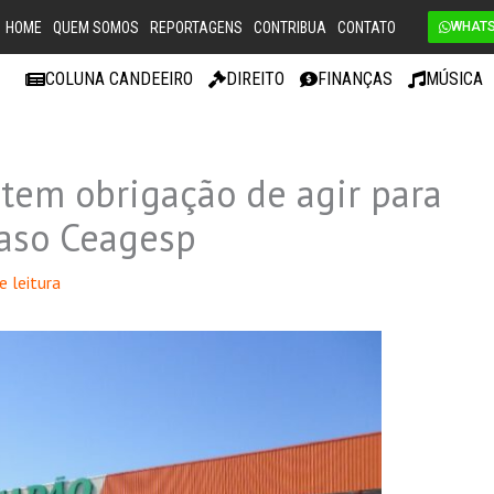
HOME
QUEM SOMOS
REPORTAGENS
CONTRIBUA
CONTATO
WHAT
COLUNA CANDEEIRO
DIREITO
FINANÇAS
MÚSICA
 tem obrigação de agir para
caso Ceagesp
e leitura