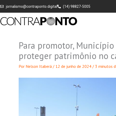
Ir
jornalismo@contraponto.digital
(14) 98827-5005
para
o
conteúdo
Para promotor, Município
proteger patrimônio no 
Por
Nelson Itaberá
/
12 de junho de 2024
/
3 minutos d