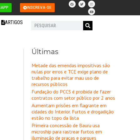
F
T
I
Y
a
w
n
o
SAPP
INSCREVA-SE
c
i
s
u
e
t
t
t
b
t
a
u
o
e
g
b
ARTIGOS
o
r
r
e
Pesquisar
k
a
m
Últimas
Metade das emendas impositivas são
nulas por erros e TCE exige plano de
trabalho para evitar mau uso de
recursos públicos
Fundação do PCCS é proibida de fazer
contratos com setor público por 2 anos
Aumentam prisões em flagrante em
cidades do Interior. Furtos e drogadição
estão no topo da lista
Primeira concessão de Bauru usa
microship para rastrear furtos em
iluminação de praças e parques