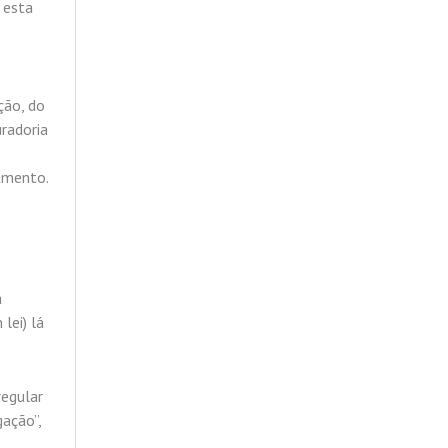
 esta
ção, do
radoria
damento.
a
lei) lá
regular
gação”,