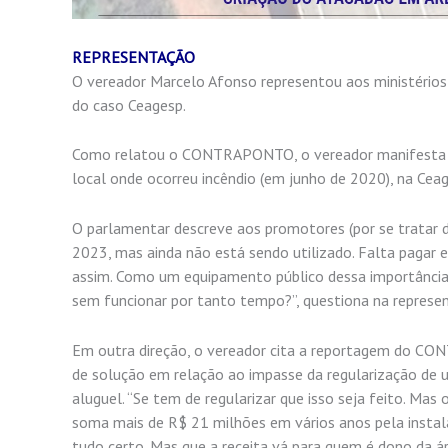
REPRESENTAÇÃO
O vereador Marcelo Afonso representou aos ministérios 
do caso Ceagesp.
Como relatou o CONTRAPONTO, o vereador manifesta ao 
local onde ocorreu incêndio (em junho de 2020), na Ceag
O parlamentar descreve aos promotores (por se tratar 
2023, mas ainda não está sendo utilizado. Falta pagar e
assim. Como um equipamento público dessa importância 
sem funcionar por tanto tempo?”, questiona na represe
Em outra direção, o vereador cita a reportagem do C
de solução em relação ao impasse da regularização de u
aluguel. “Se tem de regularizar que isso seja feito. Mas 
soma mais de R$ 21 milhões em vários anos pela instal
tudo certo. Mas que a receita vá para quem é dono da áre