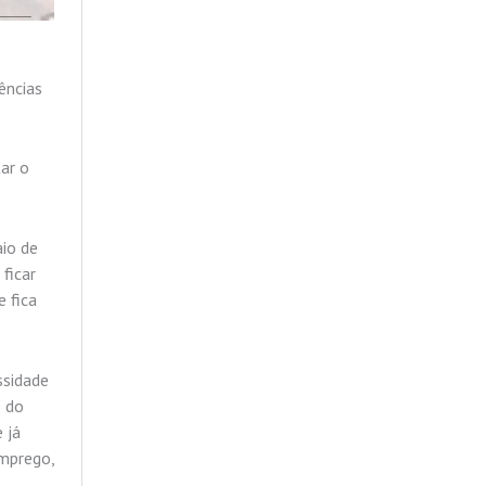
ências
ar o
aio de
ficar
 fica
ssidade
o do
 já
emprego,