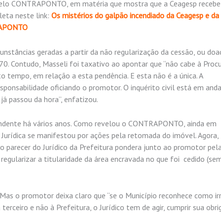
o pelo CONTRAPONTO, em matéria que mostra que a Ceagesp recebe
eta neste link:
Os mistérios do galpão incendiado da Ceagesp e da
TRAPONTO
unstâncias geradas a partir da não regularização da cessão, ou doa
70. Contudo, Masseli foi taxativo ao apontar que “não cabe à Procu
to tempo, em relação a esta pendência. E esta não é a única. A
sponsabilidade oficiando o promotor. O inquérito civil está em an
já passou da hora”, enfatizou.
 pendente há vários anos. Como revelou o CONTRAPONTO, ainda em
 Jurídica se manifestou por ações pela retomada do imóvel. Agora,
parecer do Jurídico da Prefeitura pondera junto ao promotor pel
ularizar a titularidade da área encravada no que foi cedido (sem 
Mas o promotor deixa claro que “se o Município reconhece como ir
erceiro e não à Prefeitura, o Jurídico tem de agir, cumprir sua obri