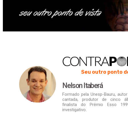
Seu outro ponto d
Nelson Itaberá
Formado pela Unesp-Bauru, autor d
cantada, produtor de cinco á
finalista do Prêmio Esso 19
investigativo.