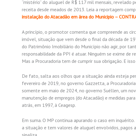
“mistério” do aluguel de R$ 117 mil mensais, revelad
receita desde meados de 2013. Leia a reportagem compl
instalação do Atacadão em área do Municipio – CON
A princípio, o promotor comenta que compreende as circ
imóvel, situação que vem desde o final da década de 19
do Patrimônio Imobiliário do Município não agir, por tan
responsabilidade da PPI é atuar. Ninguém se exime de re
Mas a Procuradoria tem de cumprir sua obrigação. E isso 
De fato, salta aos olhos que a situação ainda esteja
fevereiro de 2019, no governo Gazzetta, a Procuradoria
somente em maio de 2024, no governo Suéllen, um novo 
manutenção de empregos (do Atacadão) e medidas para reg
atrás, em 1997, à Ceagesp.
Em suma. O MP continua apurando o caso em inquérito. 
a situação e tem valores de aluguel envolvidos, pagos a t
sinaliza.