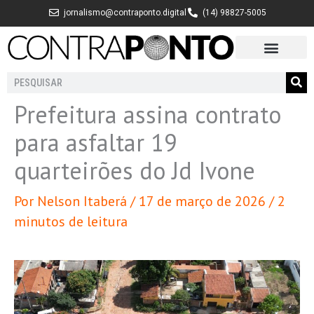
Ir
jornalismo@contraponto.digital
(14) 98827-5005
para
o
conteúdo
Pesquisar
Prefeitura assina contrato
para asfaltar 19
quarteirões do Jd Ivone
Por
Nelson Itaberá
/
17 de março de 2026
/
2
minutos de leitura