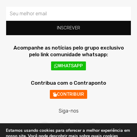
Email
INSCREVER
Acompanhe as notícias pelo grupo exclusivo
pelo link comunidade whatsapp:
WHATSAPP
Contribua com o Contraponto
CONTRIBUIR
Siga-nos
F
T
I
Y
a
w
n
o
Estamos usando cookies para oferecer a melhor experiência em
c
i
s
u
nosso site. Você pode descobrir mais sobre quais cookies