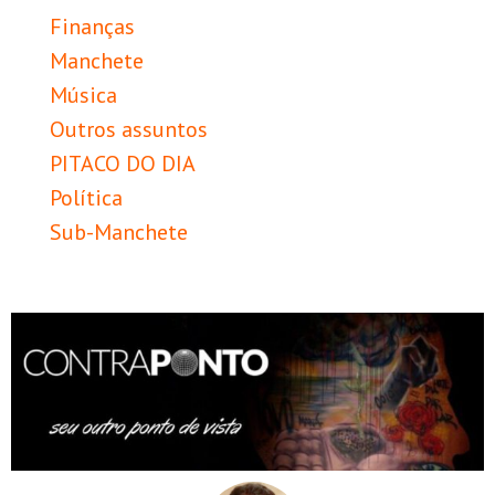
Finanças
Manchete
Música
Outros assuntos
PITACO DO DIA
Política
Sub-Manchete