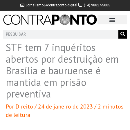
Ir
jornalismo@contraponto.digital
(14) 98827-5005
para
o
conteúdo
Pesquisar
STF tem 7 inquéritos
abertos por destruição em
Brasília e bauruense é
mantida em prisão
preventiva
Por
Direito
/
24 de janeiro de 2023
/
2 minutos
de leitura