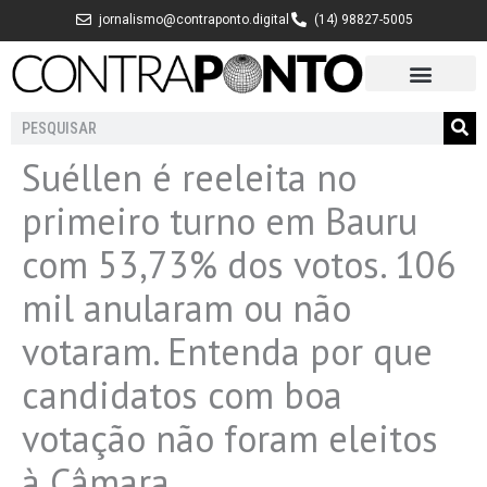
Ir
jornalismo@contraponto.digital
(14) 98827-5005
para
o
conteúdo
Pesquisar
Suéllen é reeleita no
primeiro turno em Bauru
com 53,73% dos votos. 106
mil anularam ou não
votaram. Entenda por que
candidatos com boa
votação não foram eleitos
à Câmara