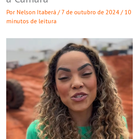
Por
Nelson Itaberá
/
7 de outubro de 2024
/
10
minutos de leitura