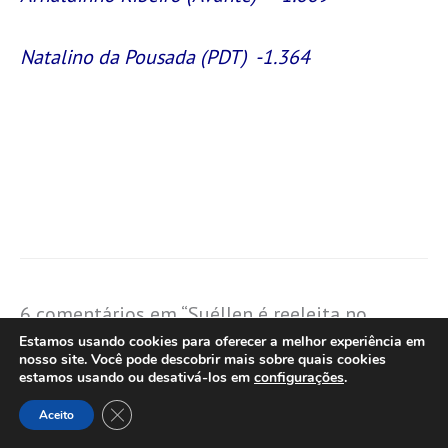
Natalino da Pousada (PDT) -1.364
6 comentários em “Suéllen é reeleita no
primeiro turno em Bauru com 53,73% dos
Estamos usando cookies para oferecer a melhor experiência em
nosso site. Você pode descobrir mais sobre quais cookies
votos. 106 mil anularam ou não votaram.
estamos usando ou desativá-los em
configurações
.
Entenda por que candidatos com boa votação
Close GDPR Cookie Banner
Aceito
não foram eleitos à Câmara”