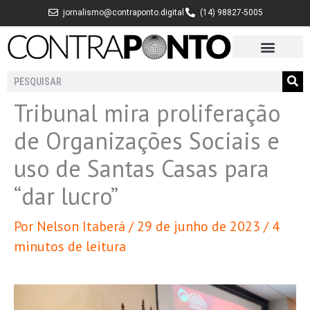
Ir
jornalismo@contraponto.digital
(14) 98827-5005
para
o
conteúdo
Pesquisar
Tribunal mira proliferação
de Organizações Sociais e
uso de Santas Casas para
“dar lucro”
Por
Nelson Itaberá
/
29 de junho de 2023
/
4
minutos de leitura