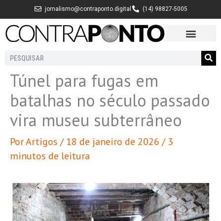
Ir
jornalismo@contraponto.digital
(14) 98827-5005
para
o
conteúdo
Pesquisar
Túnel para fugas em
batalhas no século passado
vira museu subterrâneo
Por
Artigos
/
18 de janeiro de 2026
/
3
minutos de leitura