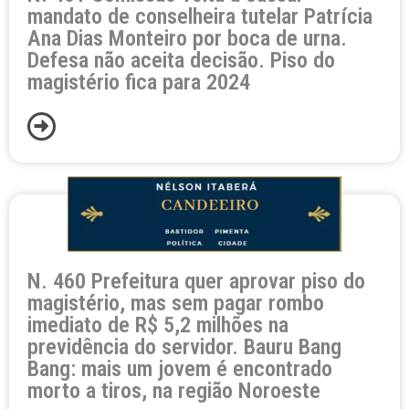
mandato de conselheira tutelar Patrícia
a
a
a
a
a
Ana Dias Monteiro por boca de urna.
Defesa não aceita decisão. Piso do
magistério fica para 2024
N. 460 Prefeitura quer aprovar piso do
magistério, mas sem pagar rombo
imediato de R$ 5,2 milhões na
previdência do servidor. Bauru Bang
Bang: mais um jovem é encontrado
morto a tiros, na região Noroeste