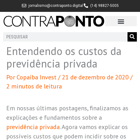
Ir
jornalismo@contraponto.digital
(14) 98827-5005
para
o
conteúdo
Pesquisar
Entendendo os custos da
previdência privada
Por
Copaíba Invest
/
21 de dezembro de 2020
/
2 minutos de leitura
Em nossas últimas postagens, finalizamos as
explicações e fundamentos sobre a
previdência privada
. Agora vamos explicar os
possíveis custos que podem incidir sobre os