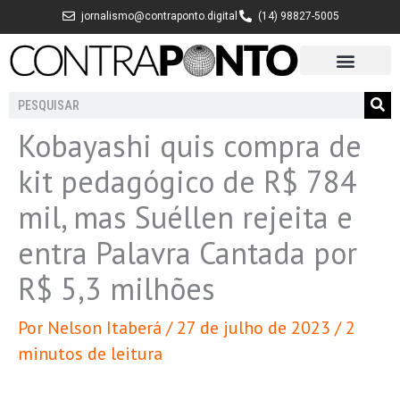
Ir
jornalismo@contraponto.digital
(14) 98827-5005
para
o
conteúdo
Pesquisar
Kobayashi quis compra de
kit pedagógico de R$ 784
mil, mas Suéllen rejeita e
entra Palavra Cantada por
R$ 5,3 milhões
Por
Nelson Itaberá
/
27 de julho de 2023
/
2
minutos de leitura