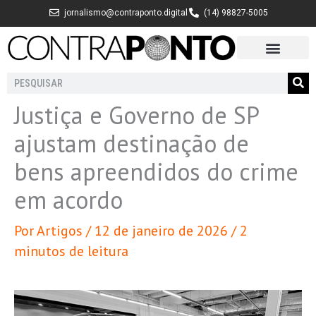
Ir
jornalismo@contraponto.digital
(14) 98827-5005
para
o
conteúdo
Pesquisar
Justiça e Governo de SP
ajustam destinação de
bens apreendidos do crime
em acordo
Por
Artigos
/
12 de janeiro de 2026
/
2
minutos de leitura