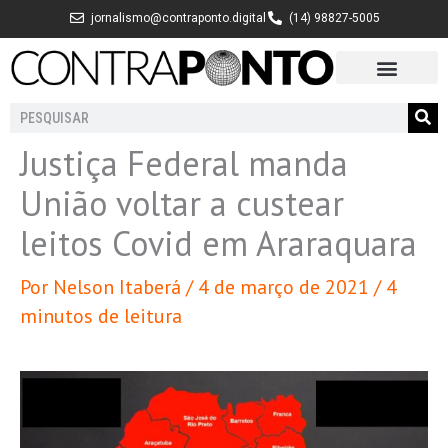
Ir
jornalismo@contraponto.digital
(14) 98827-5005
para
o
conteúdo
Pesquisar
Justiça Federal manda
União voltar a custear
leitos Covid em Araraquara
Por
Nelson Itaberá
/
4 de março de 2021
/
4
minutos de leitura