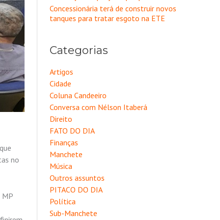
Concessionária terá de construir novos
tanques para tratar esgoto na ETE
Categorias
Artigos
Cidade
Coluna Candeeiro
Conversa com Nélson Itaberá
Direito
FATO DO DIA
Finanças
 que
Manchete
tas no
Música
Outros assuntos
PITACO DO DIA
o MP
Política
o
Sub-Manchete
finirem