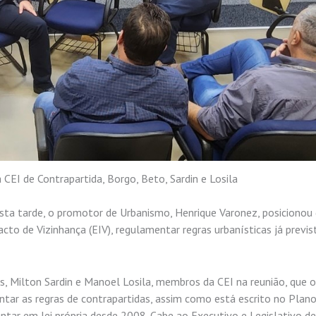
EI de Contrapartida, Borgo, Beto, Sardin e Losila
sta tarde, o promotor de Urbanismo, Henrique Varonez, posicionou
acto de Vizinhança (EIV), regulamentar regras urbanísticas já previs
, Milton Sardin e Manoel Losila, membros da CEI na reunião, que 
tar as regras de contrapartidas, assim como está escrito no Plan
tar em lei própria desde 2008. Cabe ao Executivo e Legislativo de