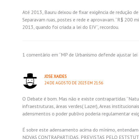
Até 2013, Bauru deixou de fixar exigência de redução de
Separavam ruas, postes e rede e aprovavam. “R$ 200 mi
2013, quando foi criada a lei do EIV”, recordou.
1 comentário em “MP de Urbanismo defende ajustar lei d
JOSE XAIDES
24 DE AGOSTO DE 2023 EM 21:56
O Debate é bom. Mas não e existe contrapartidas “Natura
infraestruturas, áreas verdes( Lazer), Areas institucionai
adensmentos o poder publivo poderia regulamentar ex
É sobre este adensamento acima do mínimo, entendam-s
NOVAS CONTRAPARTIDAS, PREVISTAS PELO ESTSTUT