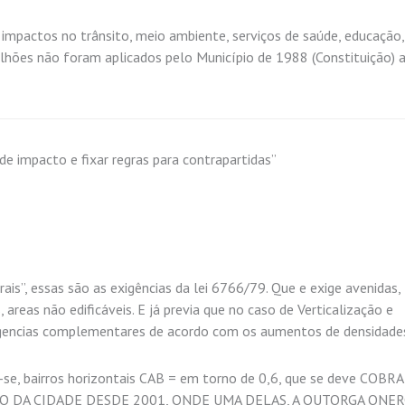
 impactos no trânsito, meio ambiente, serviços de saúde, educação, 
lhões não foram aplicados pelo Município de 1988 (Constituição) 
e impacto e fixar regras para contrapartidas”
is”, essas são as exigências da lei 6766/79. Que e exige avenidas,
s, areas não edificáveis. E já previa que no caso de Verticalização e
igencias complementares de acordo com os aumentos de densidade
e, bairros horizontais CAB = em torno de 0,6, que se deve COBR
O DA CIDADE DESDE 2001, ONDE UMA DELAS, A OUTORGA ONE