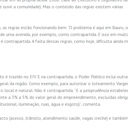
 e ouvir a comunidade). Mas o conteúdo das regras existem várias
 as regras estão funcionando bem. “O problema é aqui em Bauru, 
de uma avenida, por exemplo, como contrapartida. E isso em muit
 contrapartida. A falta dessas regras, como hoje, dificulta ainda ma
é trazido no EIV. E na contrapartida, o Poder Pùblico inclui outra
 geral da região. Como exemplo, para autorizar o loteamento Varg
 o local è natural. Não é contrapartida. “E a jurisprudência estabele
dente a 3% a 5% do valor geral do empreendimento, excluídas obri
itucional, iluminação, ruas, àgua e esgoto)”, comenta.
pacto (acesso, trânsito, atendimento saúde, vagas creche) e també