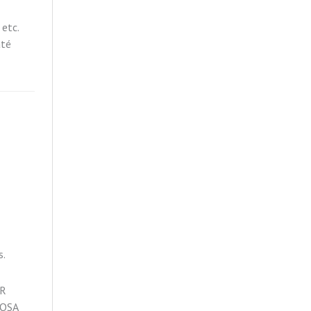
etc.
até
s.
AR
ROSA