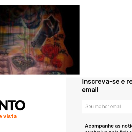
Inscreva-se e r
email
Email
e vista
Acompanhe as notíc