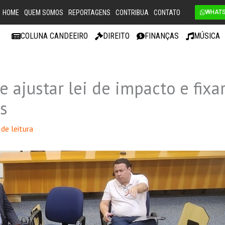
HOME
QUEM SOMOS
REPORTAGENS
CONTRIBUA
CONTATO
WHAT
COLUNA CANDEEIRO
DIREITO
FINANÇAS
MÚSICA
ajustar lei de impacto e fixa
s
de leitura