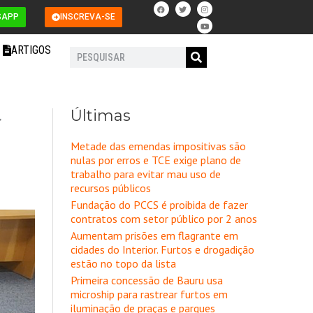
F
T
I
Y
a
w
n
o
SAPP
INSCREVA-SE
c
i
s
u
e
t
t
t
b
t
a
u
o
e
g
b
ARTIGOS
o
r
r
e
Pesquisar
k
a
m
Últimas
r
Metade das emendas impositivas são
nulas por erros e TCE exige plano de
trabalho para evitar mau uso de
recursos públicos
Fundação do PCCS é proibida de fazer
contratos com setor público por 2 anos
Aumentam prisões em flagrante em
cidades do Interior. Furtos e drogadição
estão no topo da lista
Primeira concessão de Bauru usa
microship para rastrear furtos em
iluminação de praças e parques