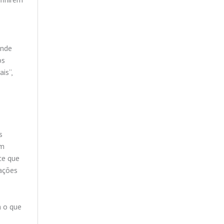
onde
os
is”,
s
em
ce que
gações
m o que