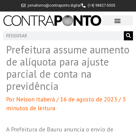
Ir
jornalismo@contraponto.digital
(14) 98827-5005
para
o
conteúdo
Pesquisar
Prefeitura assume aumento
de alíquota para ajuste
parcial de conta na
previdência
Por
Nelson Itaberá
/
16 de agosto de 2023
/
3
minutos de leitura
A Prefeitura de Bauru anuncia o envio de