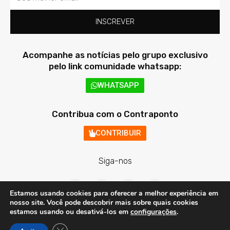
INSCREVER
Acompanhe as notícias pelo grupo exclusivo
pelo link comunidade whatsapp:
WHATSAPP
Contribua com o Contraponto
CONTRIBUIR
Siga-nos
F
T
I
Y
a
w
n
o
Estamos usando cookies para oferecer a melhor experiência em
c
i
s
u
nosso site. Você pode descobrir mais sobre quais cookies
e
t
t
t
estamos usando ou desativá-los em
configurações
.
b
t
a
u
o
e
g
b
Contraponto Digital - Todos os direitos reservados © 2020 - 2026
Close GDPR Cookie Banner