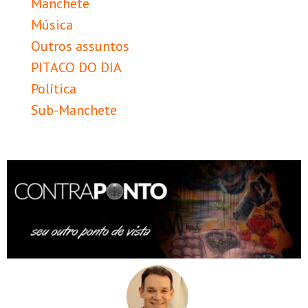
Manchete
Música
Outros assuntos
PITACO DO DIA
Política
Sub-Manchete