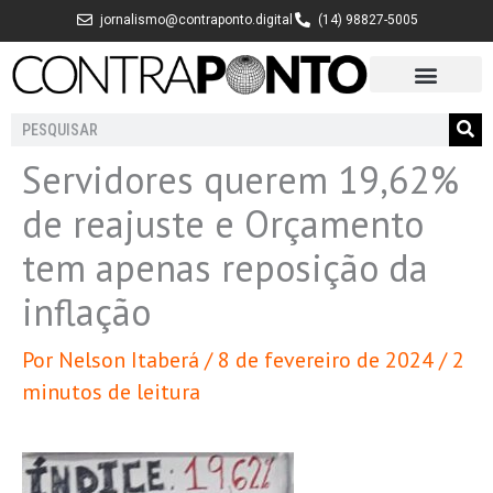
Ir
jornalismo@contraponto.digital
(14) 98827-5005
para
o
conteúdo
Pesquisar
Servidores querem 19,62%
de reajuste e Orçamento
tem apenas reposição da
inflação
Por
Nelson Itaberá
/
8 de fevereiro de 2024
/
2
minutos de leitura