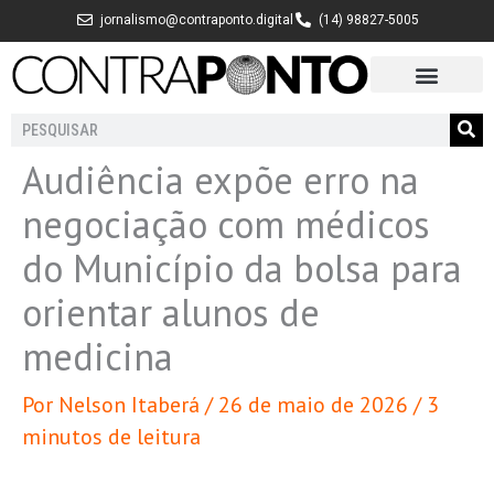
Ir
jornalismo@contraponto.digital
(14) 98827-5005
para
o
conteúdo
Pesquisar
Audiência expõe erro na
negociação com médicos
do Município da bolsa para
orientar alunos de
medicina
Por
Nelson Itaberá
/
26 de maio de 2026
/
3
minutos de leitura