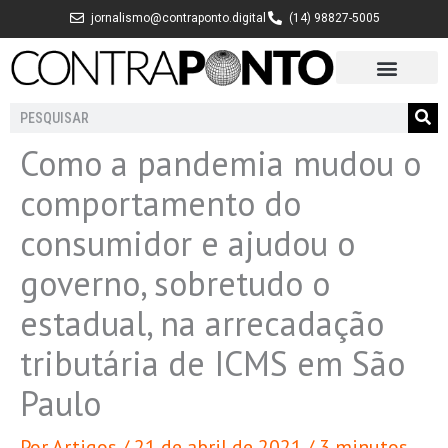
Ir
jornalismo@contraponto.digital
(14) 98827-5005
para
o
conteúdo
Pesquisar
Como a pandemia mudou o
comportamento do
consumidor e ajudou o
governo, sobretudo o
estadual, na arrecadação
tributária de ICMS em São
Paulo
Por
Artigos
/
21 de abril de 2021
/
3 minutos