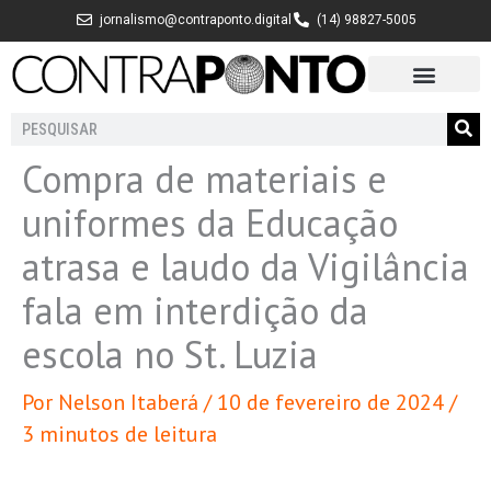
Ir
jornalismo@contraponto.digital
(14) 98827-5005
para
o
conteúdo
Pesquisar
Compra de materiais e
uniformes da Educação
atrasa e laudo da Vigilância
fala em interdição da
escola no St. Luzia
Por
Nelson Itaberá
/
10 de fevereiro de 2024
/
3 minutos de leitura