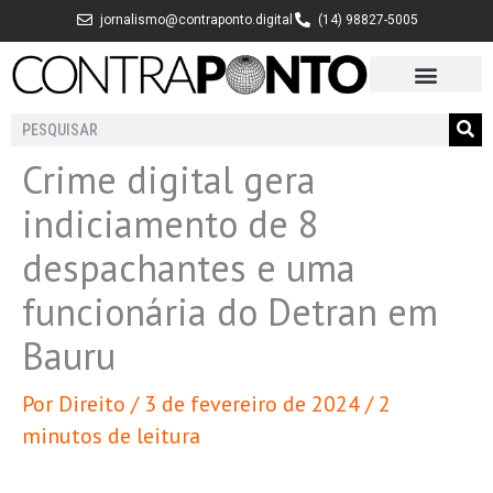
Ir
jornalismo@contraponto.digital
(14) 98827-5005
para
o
conteúdo
Pesquisar
Crime digital gera
indiciamento de 8
despachantes e uma
funcionária do Detran em
Bauru
Por
Direito
/
3 de fevereiro de 2024
/
2
minutos de leitura