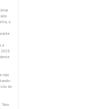
cimar
tário
etta, o
urante
s a
 2019.
ndente
ue não
atando-
cício do
. “Nos