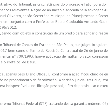
rativo do Tribunal, as circunstâncias do processo e fato (obra do
entos relevantes. A ação de anulação elaborada pela advogada Al
anini Olivatto, então Secretária Municipal de Planejamento e Secre
am, em conjunto com o Prefeito de Bauru, Clodoaldo Armando Gazz
4.396/2012,
tendo com objeto a construção de um prédio para abrigar o resta
o Tribunal de Contas do Estado de São Paulo, que julgou irregulare
2017, bem como o Termo de Rescisão Contratual de 26 de junho de
ementar nº 709/1993, houve aplicação de multa no valor correspo
e o Prefeito de Bauru.
al apenas pelo Diário Oficial. E, conforme a ação, ficou claro de q
 no procedimento de fiscalização. A decisão judicial traz que, “tr
a indispensável a notificação pessoal, a fim de possibilitar o exer
 Supremo Tribunal Federal (STF) tratando desta garantia (número 03)