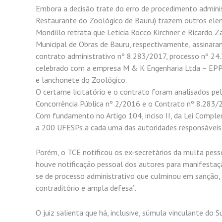
Embora a decisão trate do erro de procedimento administ
Restaurante do Zoológico de Bauru) trazem outros elem
Mondillo retrata que Leticia Rocco Kirchner e Ricardo Z
Municipal de Obras de Bauru, respectivamente, assinar
contrato administrativo nº 8.283/2017, processo nº 2
celebrado com a empresa M & K Engenharia Ltda – EPP, 
e lanchonete do Zoológico.
O certame licitatório e o contrato foram analisados pel
Concorrência Pública nº 2/2016 e o Contrato nº 8.283/
Com fundamento no Artigo 104, inciso II, da Lei Compl
a 200 UFESPs a cada uma das autoridades responsáveis 
Porém, o TCE notificou os ex-secretários da multa pesso
houve notificação pessoal dos autores para manifestação
se de processo administrativo que culminou em sanção, er
contraditório e ampla defesa”.
O juiz salienta que há, inclusive, súmula vinculante do