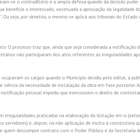
uram-se o contraditório e a ampla defesa quando da decisão puder
ue beneficie o interessado, excetuada a apreciação da legalidade d
. Ou seja, por simetria, o mesmo se aplica aos tribunais do Estado 
 O processo traz que, ainda que seja considerada a notificação d
cretários não participaram dos atos referentes às irregularidades a
 ocupavam os cargos quando o Município decidiu pelo edital, a publ
ar ciência da necessidade de instalação da obra em fase posterior. A
 notificação pessoal impediu que exercessem o direito de contesta
 irregularidades praticadas na elaboração da licitação em si (seto
os servidores) e, depois, na não aplicação de multa à construtora q
tar quem descumpre contrato com o Poder Público é da Secretaria 