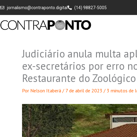
Ir
jornalismo@contraponto.digital
(14) 98827-5005
para
o
conteúdo
Judiciário anula multa ap
ex-secretários por erro 
Restaurante do Zoológico
Por
Nelson Itaberá
/
7 de abril de 2023
/
3 minutos de l