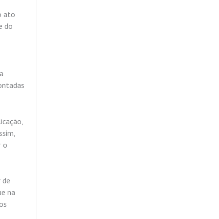
o ato
e do
a
pontadas
icação,
ssim,
r o
r de
ue na
dos