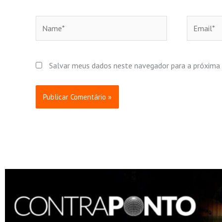
Name*
Email*
Salvar meus dados neste navegador para a próxima