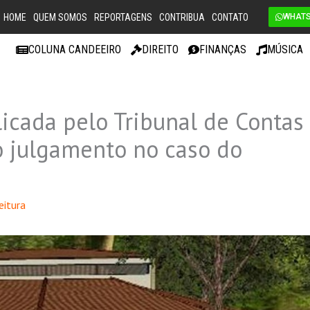
HOME
QUEM SOMOS
REPORTAGENS
CONTRIBUA
CONTATO
WHAT
COLUNA CANDEEIRO
DIREITO
FINANÇAS
MÚSICA
licada pelo Tribunal de Contas
no julgamento no caso do
eitura