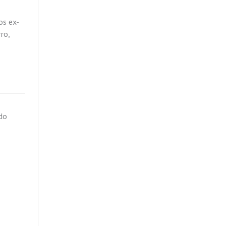
os ex-
ro,
 do