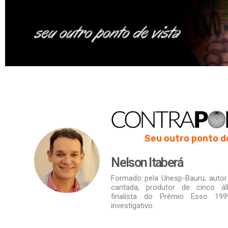
Seu outro ponto d
Nelson Itaberá
Formado pela Unesp-Bauru, autor d
cantada, produtor de cinco á
finalista do Prêmio Esso 19
investigativo.