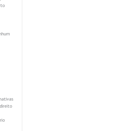
rto
enhum
nativas
direito
rio