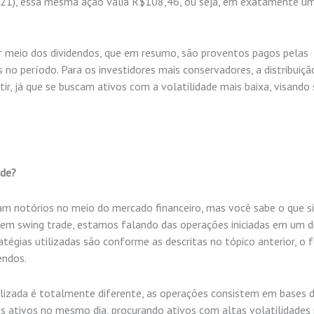
1), essa mesma ação valia R$108,46, ou seja, em exatamente um
r meio dos dividendos, que em resumo, são proventos pagos pelas
no período. Para os investidores mais conservadores, a distribuiçã
ir, já que se buscam ativos com a volatilidade mais baixa, visando
ade?
m notórios no meio do mercado financeiro, mas você sabe o que si
em swing trade, estamos falando das operações iniciadas em um d
tégias utilizadas são conforme as descritas no tópico anterior, o 
endos.
ilizada é totalmente diferente, as operações consistem em bases 
 os ativos no mesmo dia, procurando ativos com altas volatilidades