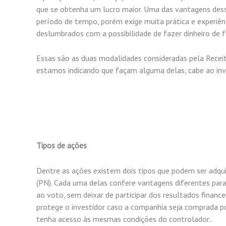
que se obtenha um lucro maior. Uma das vantagens des
período de tempo, por
ém exige muita prática e experiê
deslumbrados com a possibilidade de fazer dinheiro de fo
Essas são as duas modalidades consideradas pela Recei
estamos indican
do que façam alguma delas, cabe ao inve
Tipos de ações
Dentre as ações existem dois tipos que podem ser adquir
(PN). Cada uma delas confere vantagens diferentes para o
ao voto, sem deixar de participar dos resultados finan
protege
o investidor caso a companhia seja comprada por
tenha acesso às mesmas condições do controlador..