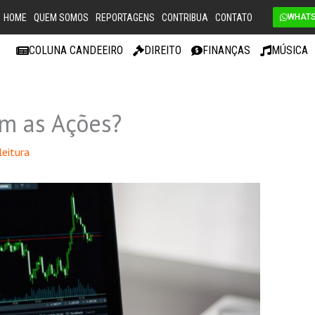
HOME
QUEM SOMOS
REPORTAGENS
CONTRIBUA
CONTATO
WHAT
COLUNA CANDEEIRO
DIREITO
FINANÇAS
MÚSICA
m as Ações?
leitura