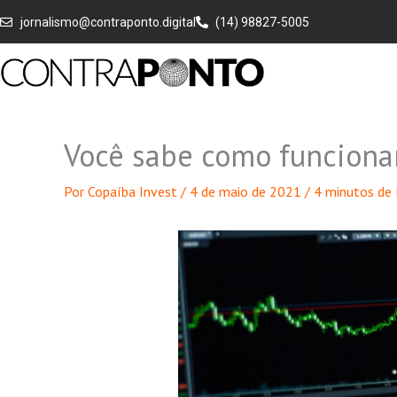
Ir
jornalismo@contraponto.digital
(14) 98827-5005
para
o
conteúdo
Você sabe como funciona
Por
Copaíba Invest
/
4 de maio de 2021
/
4 minutos de 