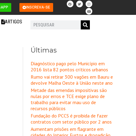
F
T
I
Y
a
w
n
o
SAPP
INSCREVA-SE
c
i
s
u
e
t
t
t
b
t
a
u
o
e
g
b
ARTIGOS
o
r
r
e
Pesquisar
k
a
m
Últimas
Diagnóstico pago pelo Município em
2016 lista 82 pontos críticos urbanos
Rumo vai retirar 300 vagões em Bauru e
devolve Malha Oeste à União neste ano
Metade das emendas impositivas são
nulas por erros e TCE exige plano de
trabalho para evitar mau uso de
recursos públicos
Fundação do PCCS é proibida de fazer
contratos com setor público por 2 anos
Aumentam prisões em flagrante em
cidades do Interior. Furtos e drogadição