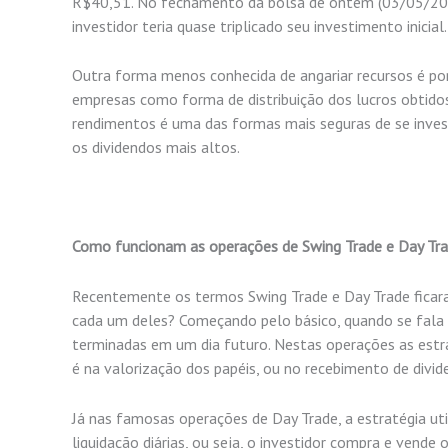
R$40,51. No fech
amento da bolsa de ontem (03/05/202
investidor teria quase triplicado seu investimento inicial.
Outra forma menos conhecida de angariar recursos é po
empresas como forma de distribuição dos lucros obtidos 
rendimentos é uma das formas mais seguras de se invest
os dividendos mais altos.
Como funcionam as operações de Swing Trade e Day Tr
Recentemente os termos Swing Trade e Day Trade ficara
cada um deles? Começando pelo básico, quando se fala 
terminadas em um dia futuro. Nestas operações as estra
é na valorização dos papéis, ou no recebimento de divid
Já nas famosas operações de Day Trade, a estratégia ut
liquidação diárias, ou seja, o investidor compra e vende