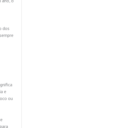
 ano, o
o dos
 sempre
gnifica
ia e
foco ou
de
 para