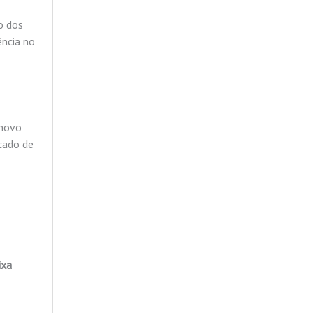
o dos
ência no
 novo
cado de
ixa