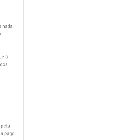
s nada
o
te à
dos,
 pela
ia pago