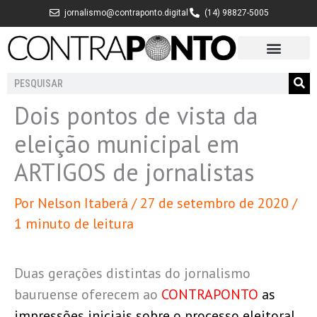
Ir
jornalismo@contraponto.digital
(14) 98827-5005
para
o
conteúdo
Pesquisar
Dois pontos de vista da
eleição municipal em
ARTIGOS de jornalistas
Por
Nelson Itaberá
/
27 de setembro de 2020
/
1 minuto de leitura
Duas gerações distintas do jornalismo
bauruense oferecem ao
CONTRAPONTO
as
impressões iniciais sobre o processo eleitoral