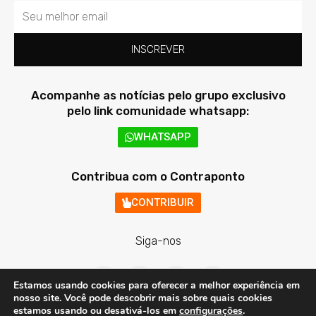
Email
INSCREVER
Acompanhe as notícias pelo grupo exclusivo
pelo link comunidade whatsapp:
WHATSAPP
Contribua com o Contraponto
CONTRIBUIR
Siga-nos
F
T
I
Y
a
w
n
o
Estamos usando cookies para oferecer a melhor experiência em
c
i
s
u
nosso site. Você pode descobrir mais sobre quais cookies
e
t
t
t
estamos usando ou desativá-los em
configurações
.
b
t
a
u