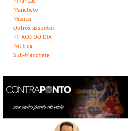
Finanças
Manchete
Música
Outros assuntos
PITACO DO DIA
Política
Sub-Manchete