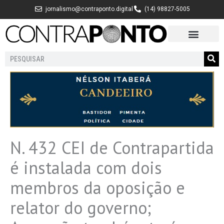
Ir
jornalismo@contraponto.digital
(14) 98827-5005
para
o
conteúdo
Pesquisar
N. 432 CEI de Contrapartida
é instalada com dois
membros da oposição e
relator do governo;