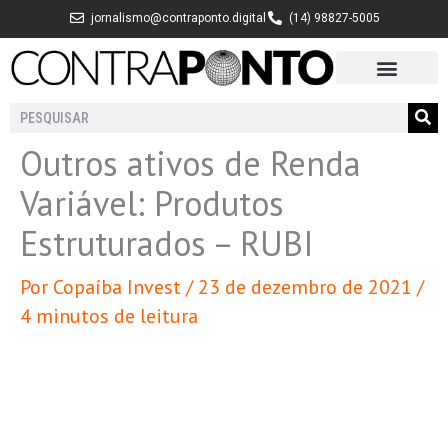
Ir
jornalismo@contraponto.digital
(14) 98827-5005
para
o
conteúdo
Pesquisar
Outros ativos de Renda
Variável: Produtos
Estruturados – RUBI
Por
Copaíba Invest
/
23 de dezembro de 2021
/
4 minutos de leitura