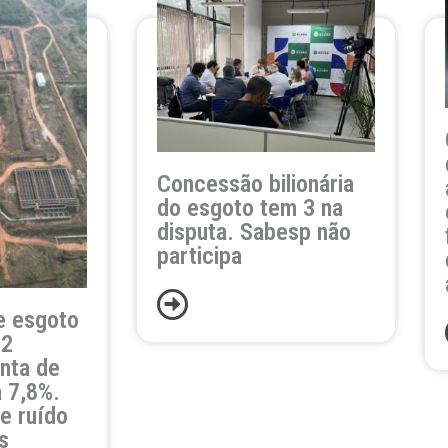
Concessão bilionária
do esgoto tem 3 na
disputa. Sabesp não
participa
e esgoto
 2
nta de
 7,8%.
 e ruído
s