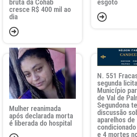
bruta da Cohab
esgoto
cresce R$ 400 mil ao
dia
N. 551 Fraca
segunda licit
Município pa
de Val de Pal
Segundona t
Mulher reanimada
discussão so
após declarada morta
aparelhos de 
é liberada do hospital
condicionado
e 4 mortes n