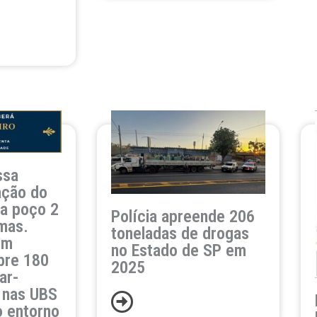
ssa
ação do
ra poço 2
Polícia apreende 206
mas.
toneladas de drogas
em
no Estado de SP em
bre 180
2025
ar-
 nas UBS
o entorno