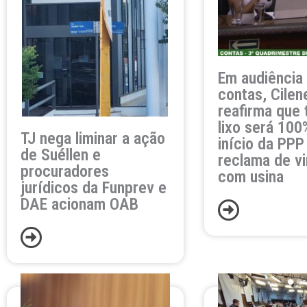
Em audiência
contas, Cilen
reafirma que 
lixo será 10
TJ nega liminar a ação
início da PPP
de Suéllen e
reclama de v
procuradores
com usina
jurídicos da Funprev e
DAE acionam OAB