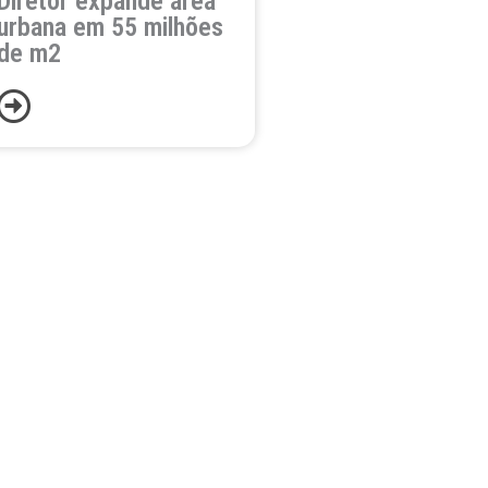
Diretor expande área
urbana em 55 milhões
de m2