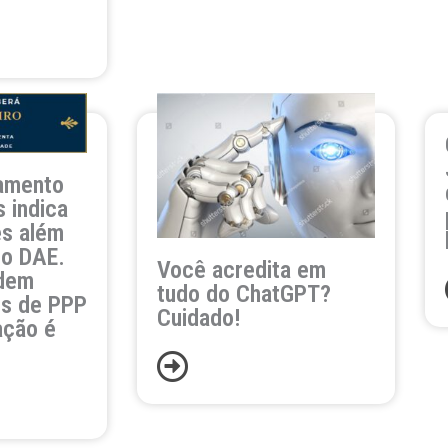
amento
s indica
es além
no DAE.
Você acredita em
edem
tudo do ChatGPT?
es de PPP
Cuidado!
ação é